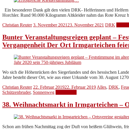
Ein besonderer Dank gilt den vielen DRK- Helferinnen und Helfern 
Horchler. Rund 90.000 Kilogramm Altkleider nahm das Rote Kreuz be
Christian Reuter
3. November 2021
23. November 2021
DRK
Weiter
Bunter Veranstaltungsreigen geplant – Fe
Vergangenheit Der Ort Irmgarteichen feier
Wo sich die Höhenrücken des Siegerlandes und des hessischen Landeste
Jahre besteht dieser Ort, wie aus einer Urkunde vom 30. August 1270
Christian Reuter
22. Februar 2019
22. Februar 2019
Alles
,
DRK
,
Feu
Schützenbruder
,
Sonnenweg
Weiterlesen
38. Weihnachtsmarkt in Irmgarteichen – Or
Schon am frühen Nachmittag zog der Duft von heißem Glühwein, fris