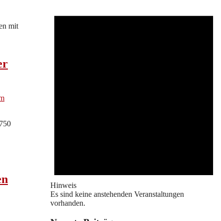
en mit
er
 750
en
Hinweis
Es sind keine anstehenden Veranstaltungen
vorhanden.