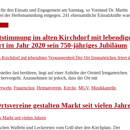
für den Einsatz und Engagement am Samstag, so Vorstand Dr. Martin
i der Herbstsammlung entgegen. 241 ehrenamtliche Einsatzkräfte war
lesen
ststimmung im alten Kirchdorf mit lebendig
t im Jahr 2020 sein 750-jähriges Jubiläum
iles fast berühren, liegt auf einer Anhöhe der Ortsteil Irmgarteichen.
 hervorgeht. Anzunehmen ist jedoch, dass der Ort mit
erwehr
,
Frauenchor
,
Heimatverein
,
Kirche
,
MGV
,
Musikkapelle
,
tsvereine gestalten Markt seit vielen Jahr
chen Waffeln und Leckereien vom Grill über den Kirchplatz. Der