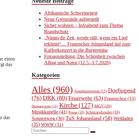
Neueste Beiträge
Afrikanische Schweinepest
Neue Grenzsäule aufgestellt
Sicher wohnen – Infoabend zum Thema
Brandschutz
„Nimm dir Zeit, werde still, wenn ein Lied
erklingt“… Frauenchor Johannland lud zum
Kaffeekonzert in die Burgremise
Fotoausstellung: Die Schönheit zwischen
ne einen
Alltag und Natur (12.5.-3.7.2026)
gt das
Kategorien
Alles
(960)
Dorfjugend
Angelsportverein
(13)
(76)
DRK
(80)
Feuerwehr
(63)
Frauenchor
(33)
Kirche
(127)
MGV
(20)
Heimatverein
(11)
Musikkapelle
(41)
Schützenbruder
(18)
Presse
(10)
r das
TuS Johannland
(58)
Sonnenweg
(36)
Weltladen
(35)
WWW
(31)