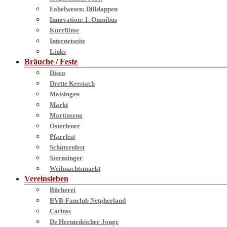
Fabelwesen: Dilldappen
Innovation: 1. Omnibus
Kurzfilme
Internetseite
Links
Bräuche / Feste
Disco
Drette Krestach
Maisingen
Markt
Martinszug
Osterfeuer
Pfarrfest
Schützenfest
Sternsinger
Weihnachtsmarkt
Vereinsleben
Bücherei
BVB-Fanclub Netpherland
Caritas
De Hermedeicher Jonge