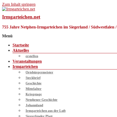
Zum Inhalt springen
Irmgarteichen.net
755 Jahre Netphen-Irmgarteichen im Siegerland / Südwestfalen 
Menü
Startseite
Aktuelles
erstellen
Veranstaltungen
Irmgarteichen
Ortsbürgermeister
Steckbrief
Geschichte
Mittelalter
Kriegstage
Netphener Geschichte
Johannland
Irmgarteichen aus der Luft
Siegerländer Platt