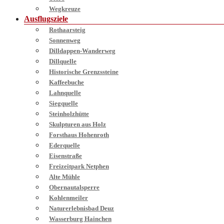
Wegkreuze
Ausflugsziele
Rothaarsteig
Sonnenweg
Dilldappen-Wanderweg
Dillquelle
Historische Grenzssteine
Kaffeebuche
Lahnquelle
Siegquelle
Steinholzhütte
Skulpturen aus Holz
Forsthaus Hohenroth
Ederquelle
Eisenstraße
Freizeitpark Netphen
Alte Mühle
Obernautalsperre
Kohlenmeiler
Naturerlebnisbad Deuz
Wasserburg Hainchen