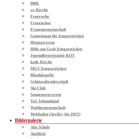
DRK
ev. Kirche
Feuerwehr
Frauenchor
Frauengemeinschaft
Gemeinsam für Irmgarteichen
Heimatverein
Hilfe am Grab Irmgarteichen
Jugendfreizeitstätte KOT
kath. Kirche
MGV Irmgarteichen
Musikkapelle
Schützenbruderschaft
Ski-Club
Sonnenwegverein
TuS Johannland
Waldgenossenschaft
Weltladen (Archiv; bis 2015)
Bildergalerie
Alte Schule
Ausblick