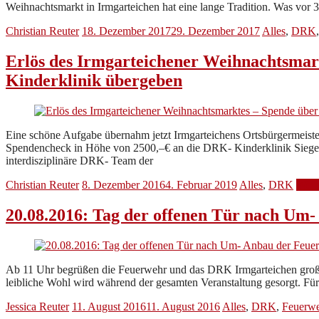
Weihnachtsmarkt in Irmgarteichen hat eine lange Tradition. Was vor 
Christian Reuter
18. Dezember 2017
29. Dezember 2017
Alles
,
DRK
Erlös des Irmgarteichener Weihnachtsmar
Kinderklinik übergeben
Eine schöne Aufgabe übernahm jetzt Irmgarteichens Ortsbürgermeiste
Spendencheck in Höhe von 2500,–€ an die DRK- Kinderklinik Siegen. 
interdisziplinäre DRK- Team der
Christian Reuter
8. Dezember 2016
4. Februar 2019
Alles
,
DRK
Weit
20.08.2016: Tag der offenen Tür nach Um
Ab 11 Uhr begrüßen die Feuerwehr und das DRK Irmgarteichen große
leibliche Wohl wird während der gesamten Veranstaltung gesorgt. Für
Jessica Reuter
11. August 2016
11. August 2016
Alles
,
DRK
,
Feuerw