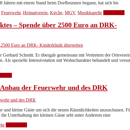
38 Jahren mit einem Stand beim Dorfbrunnen begann, hat sich bis
,
Feuerwehr
,
Heimatverein
,
Kirche
,
MGV
,
Musikkapelle
Weiterlesen
ktes – Spende über 2500 Euro an DRK-
r Gerhard Schmitt. Er übergab gemeinsam mit Vertretern der Ortsverei
Als spezielle Intensivstation mit Wohncharakter behandelt und versor
erlesen
- Anbau der Feuerwehr und des DRK
 und kleine Gäste um sich die neuen Räumlichkeiten anzuschauen. Fü
 die Unterhaltung der kleinen Gäste seht unter Anderem eine
ehr
Weiterlesen