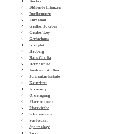
Backes
Blühende Pflanzen
Dorfbrunnen
Ehrenmal
Gasthof Jokebes
Gasthof Ley
Gerätehaus
Grillplatz
Hauberg
Haus Cäcilia
Heimatstube
Insektennisthilfen
Johannlandschule
Kornritter
Kreuzweg
Ortseingang
Pfarrbrunnen
Pfarrkirche
Schützenhaus
Sendeturm
Sportanlage
Tiere