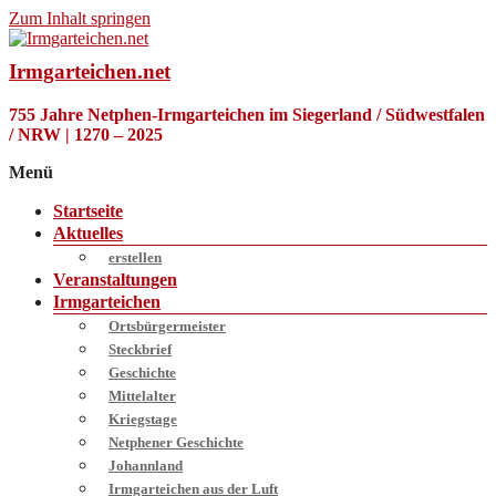
Zum Inhalt springen
Irmgarteichen.net
755 Jahre Netphen-Irmgarteichen im Siegerland / Südwestfalen
/ NRW | 1270 – 2025
Menü
Startseite
Aktuelles
erstellen
Veranstaltungen
Irmgarteichen
Ortsbürgermeister
Steckbrief
Geschichte
Mittelalter
Kriegstage
Netphener Geschichte
Johannland
Irmgarteichen aus der Luft