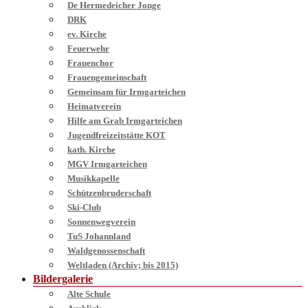
De Hermedeicher Jonge
DRK
ev. Kirche
Feuerwehr
Frauenchor
Frauengemeinschaft
Gemeinsam für Irmgarteichen
Heimatverein
Hilfe am Grab Irmgarteichen
Jugendfreizeitstätte KOT
kath. Kirche
MGV Irmgarteichen
Musikkapelle
Schützenbruderschaft
Ski-Club
Sonnenwegverein
TuS Johannland
Waldgenossenschaft
Weltladen (Archiv; bis 2015)
Bildergalerie
Alte Schule