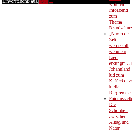
Einverständnis aus.
OK
wohnen –
Infoabend
zum
Thema
Brandschut
„Nimm dir
Zeit,
werde still,
wenn ein
Lied
erklingt“… 
Johannland
lud zum
Kaffeekonze
in die
Burgremise
Fotoausstell
Die
Schönheit
zwischen
Alltag und
Natur