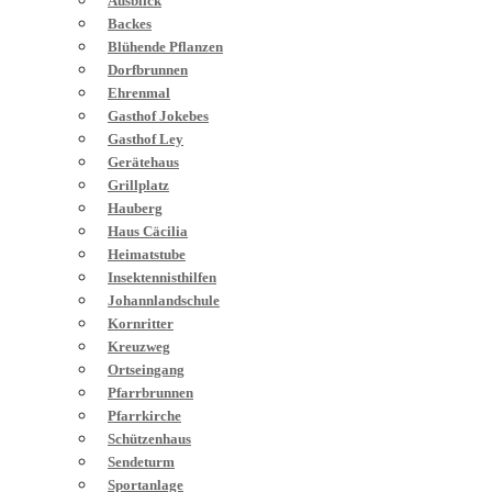
Ausblick
Backes
Blühende Pflanzen
Dorfbrunnen
Ehrenmal
Gasthof Jokebes
Gasthof Ley
Gerätehaus
Grillplatz
Hauberg
Haus Cäcilia
Heimatstube
Insektennisthilfen
Johannlandschule
Kornritter
Kreuzweg
Ortseingang
Pfarrbrunnen
Pfarrkirche
Schützenhaus
Sendeturm
Sportanlage