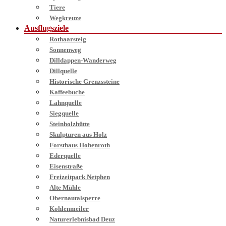
Tiere
Wegkreuze
Ausflugsziele
Rothaarsteig
Sonnenweg
Dilldappen-Wanderweg
Dillquelle
Historische Grenzssteine
Kaffeebuche
Lahnquelle
Siegquelle
Steinholzhütte
Skulpturen aus Holz
Forsthaus Hohenroth
Ederquelle
Eisenstraße
Freizeitpark Netphen
Alte Mühle
Obernautalsperre
Kohlenmeiler
Naturerlebnisbad Deuz