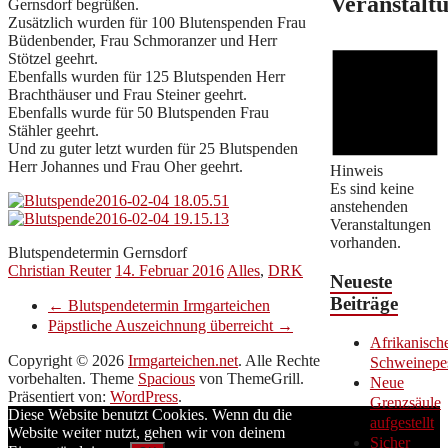
Veranstalt
Gernsdorf begrüßen.
Zusätzlich wurden für 100 Blutenspenden Frau
Büdenbender, Frau Schmoranzer und Herr
Stötzel geehrt.
Ebenfalls wurden für 125 Blutspenden Herr
Brachthäuser und Frau Steiner geehrt.
Ebenfalls wurde für 50 Blutspenden Frau
Stähler geehrt.
Und zu guter letzt wurden für 25 Blutspenden
Herr Johannes und Frau Oher geehrt.
Hinweis
Es sind keine
anstehenden
Veranstaltungen
vorhanden.
Blutspendetermin Gernsdorf
Christian Reuter
14. Februar 2016
Alles
,
DRK
Neueste
Beiträge
←
Blutspendetermin Irmgarteichen
Päpstliche Auszeichnung überreicht
→
Afrikanisch
Copyright © 2026
Irmgarteichen.net
. Alle Rechte
Schweinepe
vorbehalten. Theme
Spacious
von ThemeGrill.
Neue
Präsentiert von:
WordPress
.
Grenzsäule
Diese Website benutzt Cookies. Wenn du die
aufgestellt
Website weiter nutzt, gehen wir von deinem
Sicher