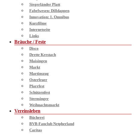
Siegerländer Platt
Fabelwesen: Dilldappen
Innovation: 1. Omnibus
Kurzfilme
Internetseite
Links
Bräuche / Feste
Disco
Drette Krestach
Maisingen
Markt
Martinszug
Osterfeuer
Pfarrfest
Schützenfest
Sternsinger
Weihnachtsmarkt
Vereinsleben
Bücherei
BVB-Fanclub Netpherland
Caritas