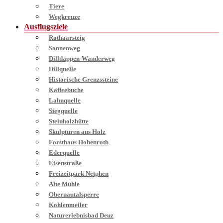
Tiere
Wegkreuze
Ausflugsziele
Rothaarsteig
Sonnenweg
Dilldappen-Wanderweg
Dillquelle
Historische Grenzssteine
Kaffeebuche
Lahnquelle
Siegquelle
Steinholzhütte
Skulpturen aus Holz
Forsthaus Hohenroth
Ederquelle
Eisenstraße
Freizeitpark Netphen
Alte Mühle
Obernautalsperre
Kohlenmeiler
Naturerlebnisbad Deuz