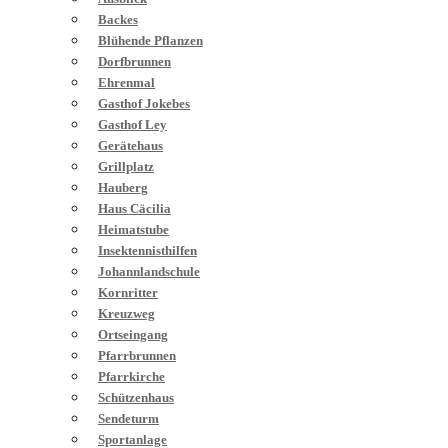
Backes
Blühende Pflanzen
Dorfbrunnen
Ehrenmal
Gasthof Jokebes
Gasthof Ley
Gerätehaus
Grillplatz
Hauberg
Haus Cäcilia
Heimatstube
Insektennisthilfen
Johannlandschule
Kornritter
Kreuzweg
Ortseingang
Pfarrbrunnen
Pfarrkirche
Schützenhaus
Sendeturm
Sportanlage