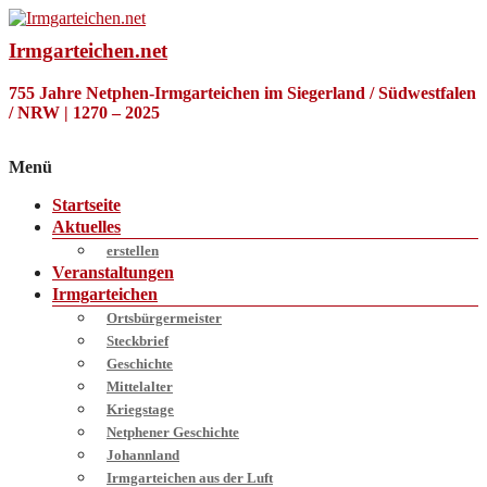
Zum
Inhalt
Irmgarteichen.net
springen
755 Jahre Netphen-Irmgarteichen im Siegerland / Südwestfalen
/ NRW | 1270 – 2025
Menü
Startseite
Aktuelles
erstellen
Veranstaltungen
Irmgarteichen
Ortsbürgermeister
Steckbrief
Geschichte
Mittelalter
Kriegstage
Netphener Geschichte
Johannland
Irmgarteichen aus der Luft