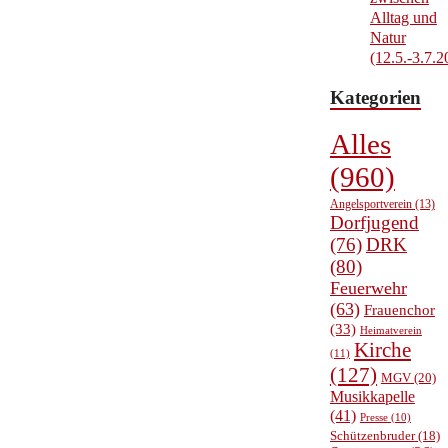
Alltag und
Natur
(12.5.-3.7.2
Kategorien
Alles
(960)
Angelsportverein
(13)
Dorfjugend
(76)
DRK
(80)
Feuerwehr
(63)
Frauenchor
(33)
Heimatverein
Kirche
(11)
(127)
MGV
(20)
Musikkapelle
(41)
Presse
(10)
Schützenbruder
(18)