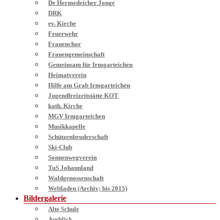
De Hermedeicher Jonge
DRK
ev. Kirche
Feuerwehr
Frauenchor
Frauengemeinschaft
Gemeinsam für Irmgarteichen
Heimatverein
Hilfe am Grab Irmgarteichen
Jugendfreizeitstätte KOT
kath. Kirche
MGV Irmgarteichen
Musikkapelle
Schützenbruderschaft
Ski-Club
Sonnenwegverein
TuS Johannland
Waldgenossenschaft
Weltladen (Archiv; bis 2015)
Bildergalerie
Alte Schule
Ausblick