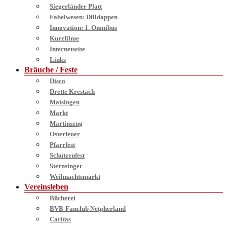
Siegerländer Platt
Fabelwesen: Dilldappen
Innovation: 1. Omnibus
Kurzfilme
Internetseite
Links
Bräuche / Feste
Disco
Drette Krestach
Maisingen
Markt
Martinszug
Osterfeuer
Pfarrfest
Schützenfest
Sternsinger
Weihnachtsmarkt
Vereinsleben
Bücherei
BVB-Fanclub Netpherland
Caritas