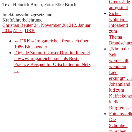
Grenzsäule
Text: Heinrich Bruch, Foto: Elke Bruch
aufgestellt
Sicher
Infektionsschutzgesetz und
wohnen –
Kraftfahrerbelehrung
Christian Reuter
24. November 2012
12. Januar
Infoabend
2014
Alles
,
DRK
zum
Thema
←
DRK – Irmgarteichen freut sich über
Brandschut
1086 Blutspender
„Nimm dir
Digitale Zukunft: Unser Dorf im Internet
Zeit,
– www.Irmgarteichen.net als Best-
werde still,
Practice-Beispiel für Ortschaften im Netz
wenn ein
→
Lied
erklingt“… 
Johannland
lud zum
Kaffeekonze
in die
Burgremise
Fotoausstell
Die
Schönheit
zwischen