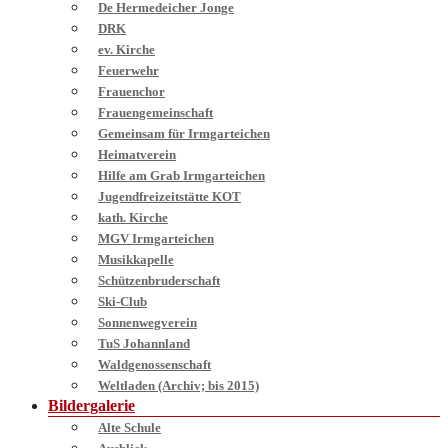
De Hermedeicher Jonge
DRK
ev. Kirche
Feuerwehr
Frauenchor
Frauengemeinschaft
Gemeinsam für Irmgarteichen
Heimatverein
Hilfe am Grab Irmgarteichen
Jugendfreizeitstätte KOT
kath. Kirche
MGV Irmgarteichen
Musikkapelle
Schützenbruderschaft
Ski-Club
Sonnenwegverein
TuS Johannland
Waldgenossenschaft
Weltladen (Archiv; bis 2015)
Bildergalerie
Alte Schule