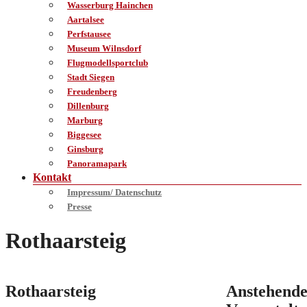
Wasserburg Hainchen
Aartalsee
Perfstausee
Museum Wilnsdorf
Flugmodellsportclub
Stadt Siegen
Freudenberg
Dillenburg
Marburg
Biggesee
Ginsburg
Panoramapark
Kontakt
Impressum/ Datenschutz
Presse
Rothaarsteig
Rothaarsteig
Anstehend