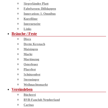
Siegerländer Platt
Fabelwesen: Dilldappen
Innovation: 1. Omnibus
Kurzfilme
Internetseite
Links
Bräuche / Feste
Disco
Drette Krestach
Maisingen
Markt
Martinszug
Osterfeuer
Pfarrfest
Schützenfest
Sternsinger
Weihnachtsmarkt
Vereinsleben
Bücherei
BVB-Fanclub Netpherland
Caritas