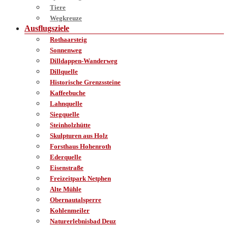
Tiere
Wegkreuze
Ausflugsziele
Rothaarsteig
Sonnenweg
Dilldappen-Wanderweg
Dillquelle
Historische Grenzssteine
Kaffeebuche
Lahnquelle
Siegquelle
Steinholzhütte
Skulpturen aus Holz
Forsthaus Hohenroth
Ederquelle
Eisenstraße
Freizeitpark Netphen
Alte Mühle
Obernautalsperre
Kohlenmeiler
Naturerlebnisbad Deuz