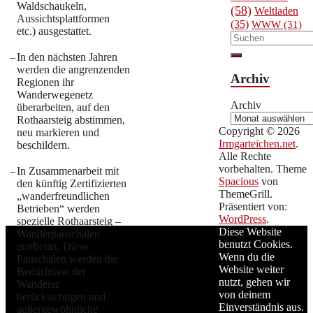
Waldschaukeln,
(58)
Weltladen
Aussichtsplattformen
(35)
WWW
(31)
etc.) ausgestattet.
–
In den nächsten Jahren
werden die angrenzenden
Archiv
Regionen ihr
Wanderwegenetz
Archiv
überarbeiten, auf den
Rothaarsteig abstimmen,
Copyright © 2026
neu markieren und
Irmgarteichen.net
.
beschildern.
Alle Rechte
vorbehalten. Theme
–
In Zusammenarbeit mit
Spacious
von
den künftig Zertifizierten
ThemeGrill.
„wanderfreundlichen
Präsentiert von:
Betrieben“ werden
WordPress
.
spezielle Rothaarsteig –
Diese Website
Wanderpauschalen
benutzt Cookies.
erarbeitet. Diese
Wenn du die
Pauschalen werden die
Website weiter
Bedürfnisse der
nutzt, gehen wir
Wanderer
von deinem
berücksichtigen und
Einverständnis aus.
außergewöhnliche