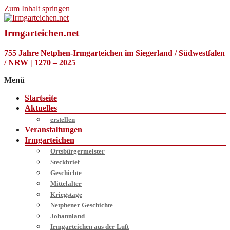
Zum Inhalt springen
Irmgarteichen.net
755 Jahre Netphen-Irmgarteichen im Siegerland / Südwestfalen
/ NRW | 1270 – 2025
Menü
Startseite
Aktuelles
erstellen
Veranstaltungen
Irmgarteichen
Ortsbürgermeister
Steckbrief
Geschichte
Mittelalter
Kriegstage
Netphener Geschichte
Johannland
Irmgarteichen aus der Luft