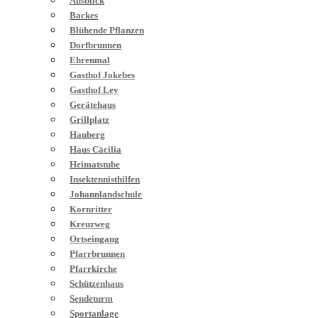
Ausblick
Backes
Blühende Pflanzen
Dorfbrunnen
Ehrenmal
Gasthof Jokebes
Gasthof Ley
Gerätehaus
Grillplatz
Hauberg
Haus Cäcilia
Heimatstube
Insektennisthilfen
Johannlandschule
Kornritter
Kreuzweg
Ortseingang
Pfarrbrunnen
Pfarrkirche
Schützenhaus
Sendeturm
Sportanlage