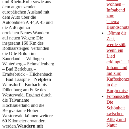
und Rhein-Ruhr sowie aus
wohnen –
dem angrenzenden
Infoabend
europäischen Ausland mit
zum
dem Auto über die
Thema
Autobahnen A 44,A 45 und
Brandschut
die A 46 gut zu
erreichen.Neues Wandern
„Nimm dir
auf neuen Wegen: Die
Zeit,
insgesamt 160 Km des
werde still,
Rothaarsteiges verbinden
wenn ein
die Orte Brilon im
Lied
Sauerland – Willingen –
erklingt“… 
Winterberg – Schmallenberg
Johannland
– Bad Berleburg –
lud zum
Erndtebrück – Hilchenbach
Kaffeekonze
– Bad Laasphe –
Netphen
–
Wilnsdorf – Burbach bis
in die
Dillenburg am Fuße des
Burgremise
Westerwald. Ergänzt durch
Fotoausstell
die Talvariante
Die
Hochsauerland und die
Schönheit
Bergvariante Hoher
zwischen
Westerwald können weitere
Alltag und
60 Kilometer erwandert
Natur
werden.
Wandern mit