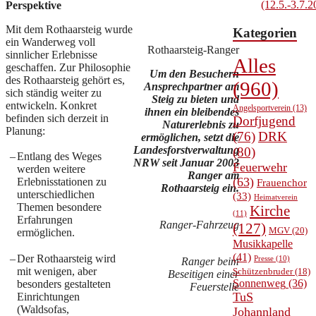
(12.5.-3.7.2
Perspektive
Mit dem Rothaarsteig wurde
Kategorien
ein Wanderweg voll
Rothaarsteig-Ranger
sinnlicher Erlebnisse
Alles
geschaffen. Zur Philosophie
Um den Besuchern
des Rothaarsteig gehört es,
(960)
Ansprechpartner am
sich ständig weiter zu
Steig zu bieten und
entwickeln. Konkret
Angelsportverein
(13)
ihnen ein bleibendes
befinden sich derzeit in
Dorfjugend
Naturerlebnis zu
Planung:
(76)
DRK
ermöglichen, setzt die
Landesforstverwaltung
(80)
–
Entlang des Weges
NRW seit Januar 2003
Feuerwehr
werden weitere
Ranger am
(63)
Erlebnisstationen zu
Frauenchor
Rothaarsteig ein.
unterschiedlichen
(33)
Heimatverein
Themen besondere
Kirche
(11)
Erfahrungen
Ranger-Fahrzeug
(127)
MGV
(20)
ermöglichen.
Musikkapelle
(41)
–
Der Rothaarsteig wird
Presse
(10)
Ranger beim
mit wenigen, aber
Schützenbruder
(18)
Beseitigen einer
Sonnenweg
(36)
besonders gestalteten
Feuerstelle
TuS
Einrichtungen
(Waldsofas,
Johannland