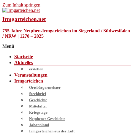
Zum Inhalt springen
Irmgarteichen.net
755 Jahre Netphen-Irmgarteichen im Siegerland / Südwestfalen
/ NRW | 1270 – 2025
Menü
Startseite
Aktuelles
erstellen
Veranstaltungen
Irmgarteichen
Ortsbürgermeister
Steckbrief
Geschichte
Mittelalter
Kriegstage
Netphener Geschichte
Johannland
Irmgarteichen aus der Luft