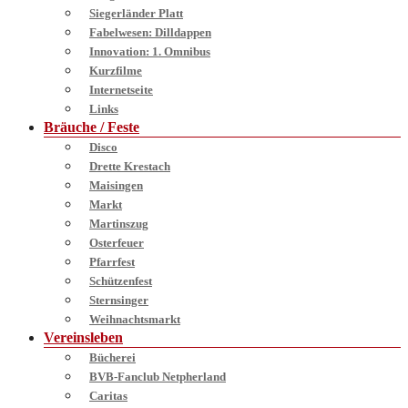
Siegerländer Platt
Fabelwesen: Dilldappen
Innovation: 1. Omnibus
Kurzfilme
Internetseite
Links
Bräuche / Feste
Disco
Drette Krestach
Maisingen
Markt
Martinszug
Osterfeuer
Pfarrfest
Schützenfest
Sternsinger
Weihnachtsmarkt
Vereinsleben
Bücherei
BVB-Fanclub Netpherland
Caritas