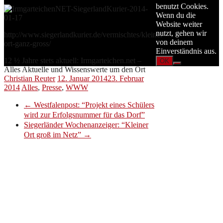
benutzt Cookies.
Wenn du die
Website weiter
nutzt, gehen wir
http://www.siegerlandkurier.de/vermischtes/kleiner-
von deinem
ort-ganz-gross/
Einverständnis aus.
12 ½ Jahre stets aktuell: Irmgarteichen.net –
OK
Alles Aktuelle und Wissenswerte um den Ort
Christian Reuter
12. Januar 2014
23. Februar
2014
Alles
,
Presse
,
WWW
←
Westfalenpost: “Projekt eines Schülers
wird zur Erfolgsnummer für das Dorf”
Siegerländer Wochenanzeiger: “Kleiner
Ort groß im Netz”
→