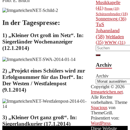
Foto: E. Bruch
Musikkapelle
(41)
Presse
(10)
Schützenbruder
(18)
Sonnenweg
(36)
In der Tagespresse:
TuS
Johannland
1) „Kleiner Ort groß im Netz“. In:
(58)
Weltladen
Siegerländer Wochenanzeiger
(35)
WWW
(31)
(12.1.2014)
Archiv
2) „Projekt eines Schülers wird zur
Archiv
Erfolgsnummer für das Dorf“. In:
Der Westen / Westfalenpost
Copyright © 2026
(9.1.2014)
Irmgarteichen.net
.
Alle Rechte
vorbehalten. Theme
Spacious
von
ThemeGrill.
3) „Kleiner Ort ganz groß“. In:
Präsentiert von:
WordPress
.
Siegerlandkurier (17.1.2014)
Diese Website