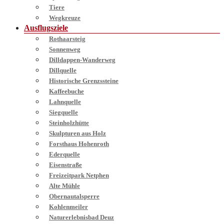
Tiere
Wegkreuze
Ausflugsziele
Rothaarsteig
Sonnenweg
Dilldappen-Wanderweg
Dillquelle
Historische Grenzssteine
Kaffeebuche
Lahnquelle
Siegquelle
Steinholzhütte
Skulpturen aus Holz
Forsthaus Hohenroth
Ederquelle
Eisenstraße
Freizeitpark Netphen
Alte Mühle
Obernautalsperre
Kohlenmeiler
Naturerlebnisbad Deuz