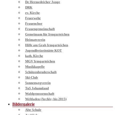
De Hermedeicher Jonge
DRK
ev. Kirche
Feuerwehr
Frauenchor
Frauengemeinschaft
Gemeinsam für Irmgarteichen
Heimatverein
Hilfe am Grab Irmgarteichen
Jugendfreizeitstätte KOT
kath. Kirche
MGV Irmgarteichen
Musikkapelle
Schützenbruderschaft
Ski-Club
Sonnenwegverein
TuS Johannland
Waldgenossenschaft
Weltladen (Archiv; bis 2015)
Bildergalerie
Alte Schule