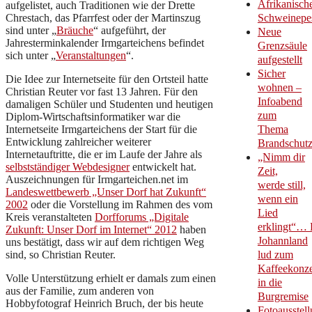
Afrikanisch
aufgelistet, auch Traditionen wie der Drette
Chrestach, das Pfarrfest oder der Martinszug
Schweinepe
sind unter „
Bräuche
“ aufgeführt, der
Neue
Jahresterminkalender Irmgarteichens befindet
Grenzsäule
sich unter „
Veranstaltungen
“.
aufgestellt
Sicher
Die Idee zur Internetseite für den Ortsteil hatte
wohnen –
Christian Reuter vor fast 13 Jahren. Für den
Infoabend
damaligen Schüler und Studenten und heutigen
zum
Diplom-Wirtschaftsinformatiker war die
Internetseite Irmgarteichens der Start für die
Thema
Entwicklung zahlreicher weiterer
Brandschut
Internetauftritte, die er im Laufe der Jahre als
„Nimm dir
selbstständiger Webdesigner
entwickelt hat.
Zeit,
Auszeichnungen für Irmgarteichen.net im
werde still,
Landeswettbewerb „Unser Dorf hat Zukunft“
wenn ein
2002
oder die Vorstellung im Rahmen des vom
Lied
Kreis veranstalteten
Dorfforums „Digitale
erklingt“… 
Zukunft: Unser Dorf im Internet“ 2012
haben
Johannland
uns bestätigt, dass wir auf dem richtigen Weg
sind, so Christian Reuter.
lud zum
Kaffeekonze
Volle Unterstützung erhielt er damals zum einen
in die
aus der Familie, zum anderen von
Burgremise
Hobbyfotograf Heinrich Bruch, der bis heute
Fotoausstell