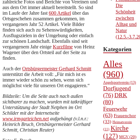
zahlreiche Fotos und Berichte von Vereinen und
Die
aus dem Ort immer aktuell bereitstellt. So sind
Schönheit
im Laufe der Jahre fast
600 Artikel
über das
zwischen
Ortsgeschehen zusammen gekommen, im
vergangenen Jahr 52 Artikel. Viele Bilder
Alltag und
finden sich auch zu Sehenswürdigkeiten,
Natur
Ausflugszielen in der Umgebung oder einfach
(12.5.-3.7.2
zur schönen Landschaft. Ebenfalls sind seit
vergangenem Jahr einige
Kurzfilme
von Heinz
Kategorien
Wagener über den Ortsteil auf der Seite zu
finden.
Alles
Auch der
Ortsbürgermeister Gerhard Schmitt
(960)
unterstützt die Arbeit voll: „Für mich ist es
immer wieder schön zu sehen, wenn sich
Angelsportverein
(13)
möglichst viele für unseren Ort engagieren.“
Dorfjugend
(76)
DRK
Bildzeile: Um die Seite auch nach außen
(80)
sichtbarer zu machen, wurden mit tatkräftiger
Unterstützung der Stadt Netphen
im Ort
Feuerwehr
Schilder mit der Internetseite
(63)
Frauenchor
www.irmgarteichen.net
aufgehängt (v.l.n.r.:
(33)
Heimatverein
Heinrich Bruch, Ortsbürgermeister Gerhard
Kirche
Schmitt, Christian Reuter)
(11)
(127)
MGV
(20)