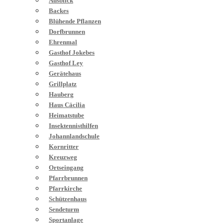
Ausblick
Backes
Blühende Pflanzen
Dorfbrunnen
Ehrenmal
Gasthof Jokebes
Gasthof Ley
Gerätehaus
Grillplatz
Hauberg
Haus Cäcilia
Heimatstube
Insektennisthilfen
Johannlandschule
Kornritter
Kreuzweg
Ortseingang
Pfarrbrunnen
Pfarrkirche
Schützenhaus
Sendeturm
Sportanlage