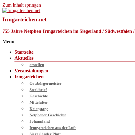
Zum Inhalt springen
Irmgarteichen.net
755 Jahre Netphen-Irmgarteichen im Siegerland / Südwestfalen 
Menü
Startseite
Aktuelles
erstellen
Veranstaltungen
Irmgarteichen
Ortsbürgermeister
Steckbrief
Geschichte
Mittelalter
Kriegstage
Netphener Geschichte
Johannland
Irmgarteichen aus der Luft
Siegerländer Platt