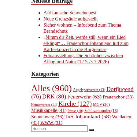
Neueste Beiträge
Afrikanische Schweinepest
Neue Grenzsäule aufgestellt
Sicher wohnen – Infoabend zum Thema
Brandschutz
„Nimm dir Zeit, werde still, wenn ein Lied
erklingt“… Frauenchor Johannland lud zum
Kaffeekonzert in die Burgremise
Fotoausstellung: Die Schönheit zwischen
Alltag und Natur (12.5.-3.7.2026)
Kategorien
Alles
(960)
Dorfjugend
Angelsportverein
(13)
(76)
DRK
(80)
Feuerwehr
(63)
Frauenchor
(33)
Kirche
(127)
MGV
(20)
Heimatverein
(11)
Musikkapelle
(41)
Schützenbruder
(18)
Presse
(10)
TuS Johannland
(58)
Sonnenweg
(36)
Weltladen
(35)
WWW
(31)