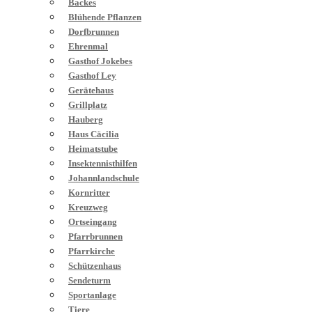
Backes
Blühende Pflanzen
Dorfbrunnen
Ehrenmal
Gasthof Jokebes
Gasthof Ley
Gerätehaus
Grillplatz
Hauberg
Haus Cäcilia
Heimatstube
Insektennisthilfen
Johannlandschule
Kornritter
Kreuzweg
Ortseingang
Pfarrbrunnen
Pfarrkirche
Schützenhaus
Sendeturm
Sportanlage
Tiere