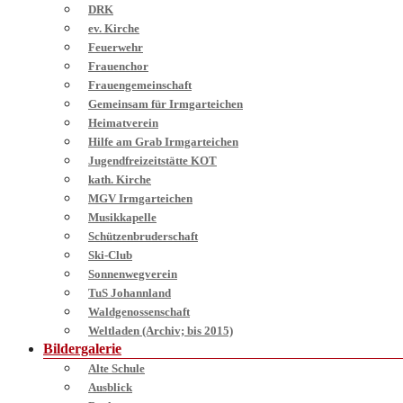
DRK
ev. Kirche
Feuerwehr
Frauenchor
Frauengemeinschaft
Gemeinsam für Irmgarteichen
Heimatverein
Hilfe am Grab Irmgarteichen
Jugendfreizeitstätte KOT
kath. Kirche
MGV Irmgarteichen
Musikkapelle
Schützenbruderschaft
Ski-Club
Sonnenwegverein
TuS Johannland
Waldgenossenschaft
Weltladen (Archiv; bis 2015)
Bildergalerie
Alte Schule
Ausblick