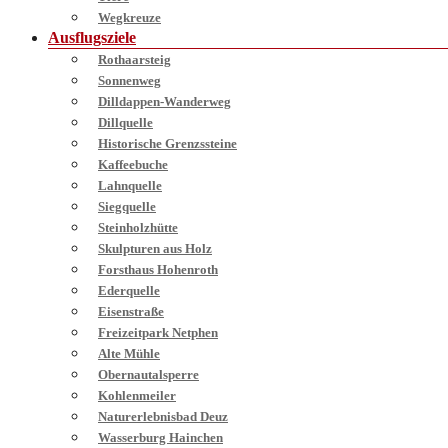
Wegkreuze
Ausflugsziele
Rothaarsteig
Sonnenweg
Dilldappen-Wanderweg
Dillquelle
Historische Grenzssteine
Kaffeebuche
Lahnquelle
Siegquelle
Steinholzhütte
Skulpturen aus Holz
Forsthaus Hohenroth
Ederquelle
Eisenstraße
Freizeitpark Netphen
Alte Mühle
Obernautalsperre
Kohlenmeiler
Naturerlebnisbad Deuz
Wasserburg Hainchen