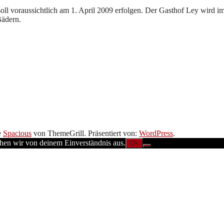
soll voraussichtlich am 1. April 2009 erfolgen. Der Gasthof Ley wird i
Bädern.
e
Spacious
von ThemeGrill. Präsentiert von:
WordPress
.
ehen wir von deinem Einverständnis aus.
OK