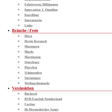
Fabelwesen: Dilldappen
Innovation: 1. Omnibus
Kurzfilme
Internetseite
Links
Bräuche / Feste
Disco
Drette Krestach
Maisingen
Markt
Martinszug
Osterfeuer
Pfarrfest
Schützenfest
Sternsinger
Weihnachtsmarkt
Vereinsleben
Bücherei
BVB-Fanclub Netpherland
Caritas
De Hermedeicher Jonge