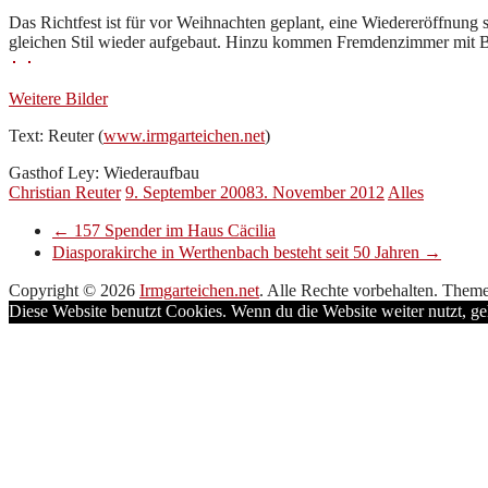
Das Richtfest ist für vor Weihnachten geplant, eine Wiedereröffnung 
gleichen Stil wieder aufgebaut. Hinzu kommen Fremdenzimmer mit 
Weitere Bilder
Text: Reuter (
www.irmgarteichen.net
)
Gasthof Ley: Wiederaufbau
Christian Reuter
9. September 2008
3. November 2012
Alles
←
157 Spender im Haus Cäcilia
Diasporakirche in Werthenbach besteht seit 50 Jahren
→
Copyright © 2026
Irmgarteichen.net
. Alle Rechte vorbehalten. Them
Diese Website benutzt Cookies. Wenn du die Website weiter nutzt, g