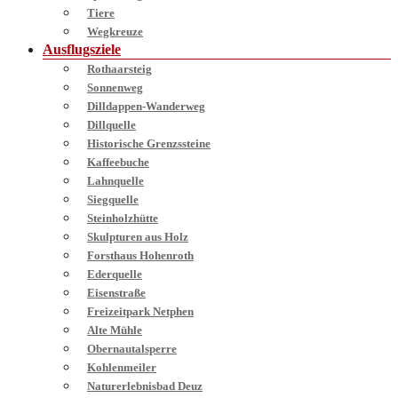
Tiere
Wegkreuze
Ausflugsziele
Rothaarsteig
Sonnenweg
Dilldappen-Wanderweg
Dillquelle
Historische Grenzssteine
Kaffeebuche
Lahnquelle
Siegquelle
Steinholzhütte
Skulpturen aus Holz
Forsthaus Hohenroth
Ederquelle
Eisenstraße
Freizeitpark Netphen
Alte Mühle
Obernautalsperre
Kohlenmeiler
Naturerlebnisbad Deuz