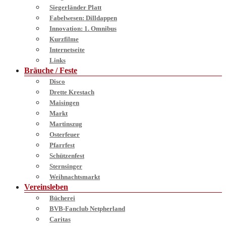
Siegerländer Platt
Fabelwesen: Dilldappen
Innovation: 1. Omnibus
Kurzfilme
Internetseite
Links
Bräuche / Feste
Disco
Drette Krestach
Maisingen
Markt
Martinszug
Osterfeuer
Pfarrfest
Schützenfest
Sternsinger
Weihnachtsmarkt
Vereinsleben
Bücherei
BVB-Fanclub Netpherland
Caritas