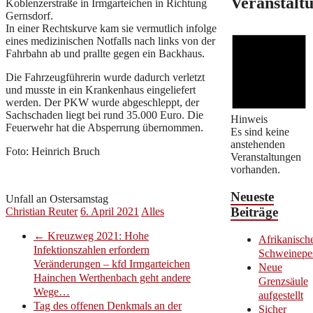
Veranstalt
Koblenzerstraße in Irmgarteichen in Richtung
Gernsdorf.
In einer Rechtskurve kam sie vermutlich infolge
eines medizinischen Notfalls nach links von der
Fahrbahn ab und prallte gegen ein Backhaus.
Die Fahrzeugführerin wurde dadurch verletzt
und musste in ein Krankenhaus eingeliefert
werden. Der PKW wurde abgeschleppt, der
Sachschaden liegt bei rund 35.000 Euro. Die
Hinweis
Feuerwehr hat die Absperrung übernommen.
Es sind keine
anstehenden
Foto: Heinrich Bruch
Veranstaltungen
vorhanden.
Neueste
Unfall an Ostersamstag
Beiträge
Christian Reuter
6. April 2021
Alles
←
Kreuzweg 2021: Hohe
Afrikanisch
Infektionszahlen erfordern
Schweinepe
Veränderungen – kfd Irmgarteichen
Neue
Hainchen Werthenbach geht andere
Grenzsäule
Wege…
aufgestellt
Tag des offenen Denkmals an der
Sicher