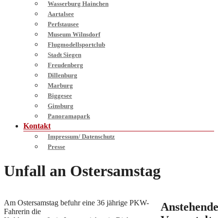
Wasserburg Hainchen
Aartalsee
Perfstausee
Museum Wilnsdorf
Flugmodellsportclub
Stadt Siegen
Freudenberg
Dillenburg
Marburg
Biggesee
Ginsburg
Panoramapark
Kontakt
Impressum/ Datenschutz
Presse
Unfall an Ostersamstag
Am Ostersamstag befuhr eine 36 jährige PKW-
Anstehend
Fahrerin die