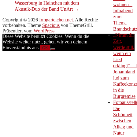
Wasserburg in Hainchen mit dem
wohnen –
Akustik-Duo der Band UnArt
→
Infoabend
zum
Copyright © 2026
Irmgarteichen.net
. Alle Rechte
Thema
vorbehalten. Theme
Spacious
von ThemeGrill.
Brandschut
Präsentiert von:
WordPress
.
„Nimm dir
Diese Website benutzt Cookies. Wenn du die
Zeit,
Website weiter nutzt, gehen wir von deinem
werde still,
Einverständnis aus.
OK
wenn ein
Lied
erklingt“… 
Johannland
lud zum
Kaffeekonze
in die
Burgremise
Fotoausstell
Die
Schönheit
zwischen
Alltag und
Natur