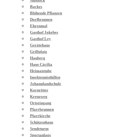
Ausblick
Backes
Blühende Pflanzen
Dorfbrunnen
Ehrenmal
Gasthof Jokebes
Gasthof Ley
Gerätehaus
Grillplatz
Hauberg
Haus Cäcilia
Heimatstube
Insektennisthilfen
Johannlandschule
Kornritter
Kreuzweg
Ortseingang
Pfarrbrunnen
Pfarrkirche
Schützenhaus
Sendeturm
Sportanlage