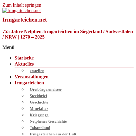
Zum Inhalt springen
Irmgarteichen.net
755 Jahre Netphen-Irmgarteichen im Siegerland / Südwestfalen
/ NRW | 1270 – 2025
Menü
Startseite
Aktuelles
erstellen
Veranstaltungen
Irmgarteichen
Ortsbürgermeister
Steckbrief
Geschichte
Mittelalter
Kriegstage
Netphener Geschichte
Johannland
Irmgarteichen aus der Luft