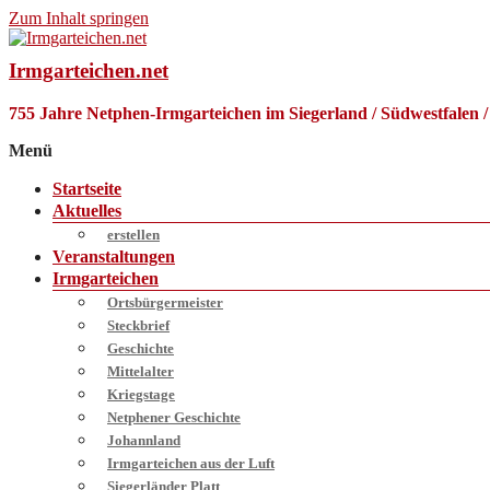
Zum Inhalt springen
Irmgarteichen.net
755 Jahre Netphen-Irmgarteichen im Siegerland / Südwestfalen 
Menü
Startseite
Aktuelles
erstellen
Veranstaltungen
Irmgarteichen
Ortsbürgermeister
Steckbrief
Geschichte
Mittelalter
Kriegstage
Netphener Geschichte
Johannland
Irmgarteichen aus der Luft
Siegerländer Platt