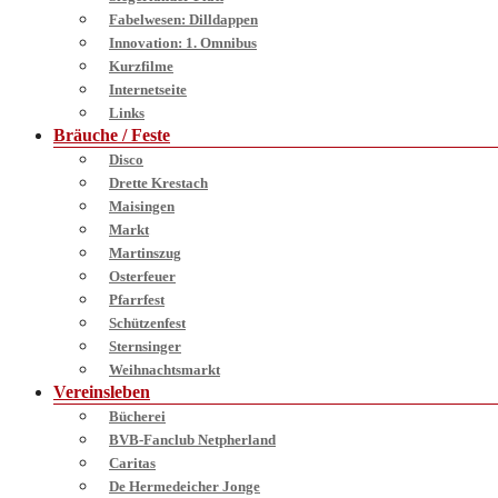
Fabelwesen: Dilldappen
Innovation: 1. Omnibus
Kurzfilme
Internetseite
Links
Bräuche / Feste
Disco
Drette Krestach
Maisingen
Markt
Martinszug
Osterfeuer
Pfarrfest
Schützenfest
Sternsinger
Weihnachtsmarkt
Vereinsleben
Bücherei
BVB-Fanclub Netpherland
Caritas
De Hermedeicher Jonge