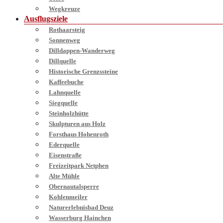
Wegkreuze
Ausflugsziele
Rothaarsteig
Sonnenweg
Dilldappen-Wanderweg
Dillquelle
Historische Grenzssteine
Kaffeebuche
Lahnquelle
Siegquelle
Steinholzhütte
Skulpturen aus Holz
Forsthaus Hohenroth
Ederquelle
Eisenstraße
Freizeitpark Netphen
Alte Mühle
Obernautalsperre
Kohlenmeiler
Naturerlebnisbad Deuz
Wasserburg Hainchen