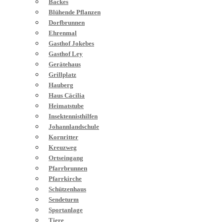
Backes
Blühende Pflanzen
Dorfbrunnen
Ehrenmal
Gasthof Jokebes
Gasthof Ley
Gerätehaus
Grillplatz
Hauberg
Haus Cäcilia
Heimatstube
Insektennisthilfen
Johannlandschule
Kornritter
Kreuzweg
Ortseingang
Pfarrbrunnen
Pfarrkirche
Schützenhaus
Sendeturm
Sportanlage
Tiere