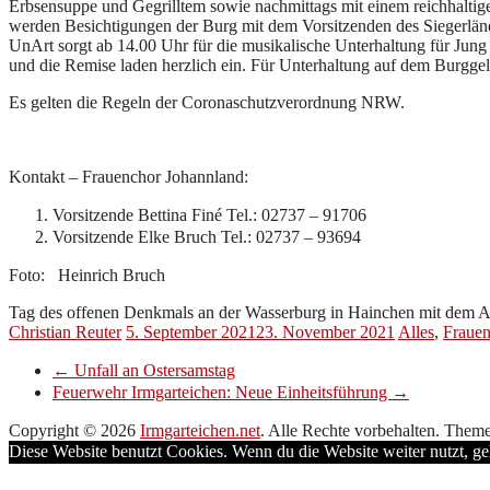
Erbsensuppe und Gegrilltem sowie nachmittags mit einem reichhalti
werden Besichtigungen der Burg mit dem Vorsitzenden des Siegerlä
UnArt sorgt ab 14.00 Uhr für die musikalische Unterhaltung für Jun
und die Remise laden herzlich ein. Für Unterhaltung auf dem Burggel
Es gelten die Regeln der Coronaschutzverordnung NRW.
Kontakt – Frauenchor Johannland:
Vorsitzende Bettina Finé Tel.: 02737 – 91706
Vorsitzende Elke Bruch Tel.: 02737 – 93694
Foto: Heinrich Bruch
Tag des offenen Denkmals an der Wasserburg in Hainchen mit dem 
Christian Reuter
5. September 2021
23. November 2021
Alles
,
Fraue
←
Unfall an Ostersamstag
Feuerwehr Irmgarteichen: Neue Einheitsführung
→
Copyright © 2026
Irmgarteichen.net
. Alle Rechte vorbehalten. Them
Diese Website benutzt Cookies. Wenn du die Website weiter nutzt, g