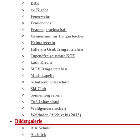
DRK
ev. Kirche
Feuerwehr
Frauenchor
Frauengemeinschaft
Gemeinsam für Irmgarteichen
Heimatverein
Hilfe am Grab Irmgarteichen
Jugendfreizeitstätte KOT
kath. Kirche
MGV Irmgarteichen
Musikkapelle
Schützenbruderschaft
Ski-Club
Sonnenwegverein
TuS Johannland
Waldgenossenschaft
Weltladen (Archiv; bis 2015)
Bildergalerie
Alte Schule
Ausblick