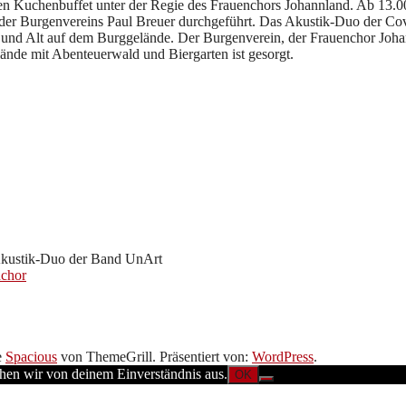
gen Kuchenbuffet unter der Regie des Frauenchors Johannland. Ab 13.
nder Burgenvereins Paul Breuer durchgeführt. Das Akustik-Duo der Co
g und Alt auf dem Burggelände. Der Burgenverein, der Frauenchor Joh
ände mit Abenteuerwald und Biergarten ist gesorgt.
Akustik-Duo der Band UnArt
nchor
e
Spacious
von ThemeGrill. Präsentiert von:
WordPress
.
ehen wir von deinem Einverständnis aus.
OK