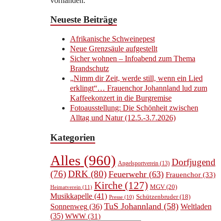
vorhanden.
Neueste Beiträge
Afrikanische Schweinepest
Neue Grenzsäule aufgestellt
Sicher wohnen – Infoabend zum Thema
Brandschutz
„Nimm dir Zeit, werde still, wenn ein Lied
erklingt“… Frauenchor Johannland lud zum
Kaffeekonzert in die Burgremise
Fotoausstellung: Die Schönheit zwischen
Alltag und Natur (12.5.-3.7.2026)
Kategorien
Alles
(960)
Dorfjugend
Angelsportverein
(13)
(76)
DRK
(80)
Feuerwehr
(63)
Frauenchor
(33)
Kirche
(127)
MGV
(20)
Heimatverein
(11)
Musikkapelle
(41)
Schützenbruder
(18)
Presse
(10)
TuS Johannland
(58)
Sonnenweg
(36)
Weltladen
(35)
WWW
(31)