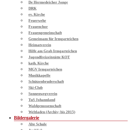
De Hermedeicher Jonge
DRK
ev. Kirche
Feuerwehr
Frauenchor
Frauengemeinschaft
Gemeinsam für Irmgarteichen
Heimatverein
Hilfe am Grab Irmgarteichen
Jugendfreizeitstätte KOT
kath. Kirche
MGV Irmgarteichen
Musikkapelle
Schützenbruderschaft
Ski-Club
Sonnenwegverein
TuS Johannland
Waldgenossenschaft
Weltladen (Archiv; bis 2015)
Bildergalerie
Alte Schule