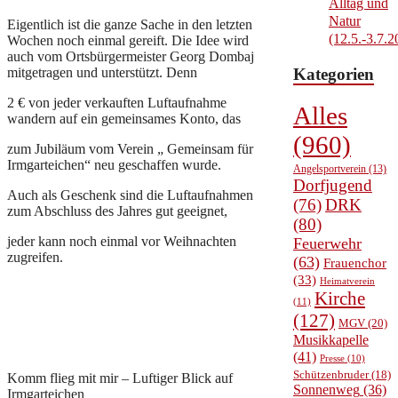
Alltag und
Natur
Eigentlich ist die ganze Sache in den letzten
(12.5.-3.7.2
Wochen noch einmal gereift. Die Idee wird
auch vom Ortsbürgermeister Georg Dombaj
mitgetragen und unterstützt. Denn
Kategorien
2 € von jeder verkauften Luftaufnahme
Alles
wandern auf ein gemeinsames Konto, das
(960)
zum Jubiläum vom Verein „ Gemeinsam für
Irmgarteichen“ neu geschaffen wurde.
Angelsportverein
(13)
Dorfjugend
Auch als Geschenk sind die Luftaufnahmen
(76)
DRK
zum Abschluss des Jahres gut geeignet,
(80)
jeder kann noch einmal vor Weihnachten
Feuerwehr
zugreifen.
(63)
Frauenchor
(33)
Heimatverein
Kirche
(11)
(127)
MGV
(20)
Musikkapelle
(41)
Presse
(10)
Schützenbruder
(18)
Komm flieg mit mir – Luftiger Blick auf
Sonnenweg
(36)
Irmgarteichen