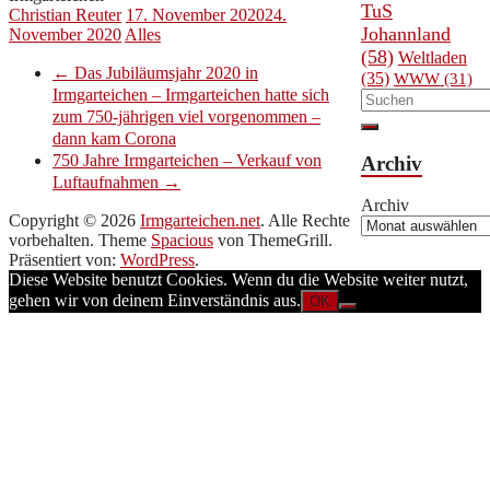
TuS
Christian Reuter
17. November 2020
24.
Johannland
November 2020
Alles
(58)
Weltladen
←
Das Jubiläumsjahr 2020 in
(35)
WWW
(31)
Irmgarteichen – Irmgarteichen hatte sich
zum 750-jährigen viel vorgenommen –
dann kam Corona
750 Jahre Irmgarteichen – Verkauf von
Archiv
Luftaufnahmen
→
Archiv
Copyright © 2026
Irmgarteichen.net
. Alle Rechte
vorbehalten. Theme
Spacious
von ThemeGrill.
Präsentiert von:
WordPress
.
Diese Website benutzt Cookies. Wenn du die Website weiter nutzt,
gehen wir von deinem Einverständnis aus.
OK