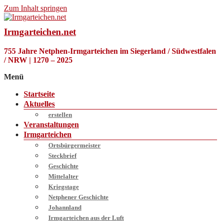
Zum Inhalt springen
Irmgarteichen.net
755 Jahre Netphen-Irmgarteichen im Siegerland / Südwestfalen
/ NRW | 1270 – 2025
Menü
Startseite
Aktuelles
erstellen
Veranstaltungen
Irmgarteichen
Ortsbürgermeister
Steckbrief
Geschichte
Mittelalter
Kriegstage
Netphener Geschichte
Johannland
Irmgarteichen aus der Luft