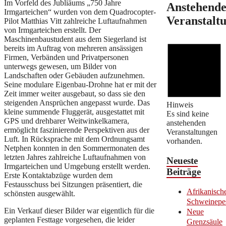
Im Vorfeld des Jubliäums „750 Jahre
Anstehend
Irmgarteichen“ wurden von dem Quadrocopter-
Veranstalt
Pilot Matthias Vitt zahlreiche Luftaufnahmen
von Irmgarteichen erstellt. Der
Maschinenbaustudent aus dem Siegerland ist
bereits im Auftrag von mehreren ansässigen
Firmen, Verbänden und Privatpersonen
unterwegs gewesen, um Bilder von
Landschaften oder Gebäuden aufzunehmen.
Seine modulare Eigenbau-Drohne hat er mit der
Zeit immer weiter ausgebaut, so dass sie den
steigenden Ansprüchen angepasst wurde. Das
Hinweis
kleine summende Fluggerät, ausgestattet mit
Es sind keine
GPS und drehbarer Weitwinkelkamera,
anstehenden
ermöglicht faszinierende Perspektiven aus der
Veranstaltungen
Luft. In Rücksprache mit dem Ordnungsamt
vorhanden.
Netphen konnten in den Sommermonaten des
letzten Jahres zahlreiche Luftaufnahmen von
Neueste
Irmgarteichen und Umgebung erstellt werden.
Beiträge
Erste Kontaktabzüge wurden dem
Festausschuss bei Sitzungen präsentiert, die
Afrikanisch
schönsten ausgewählt.
Schweinepe
Ein Verkauf dieser Bilder war eigentlich für die
Neue
geplanten Festtage vorgesehen, die leider
Grenzsäule