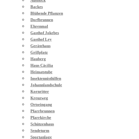
Ausblick
Backes
Blühende Pflanzen
Dorfbrunnen
Ehrenmal
Gasthof Jokebes
Gasthof Ley
Gerätehaus
Grillplatz
Hauberg
Haus Cäcilia
Heimatstube
Insektennisthilfen
Johannlandschule
Kornritter
Kreuzweg
Ortseingang
Pfarrbrunnen
Pfarrkirche
Schützenhaus
Sendeturm
Sportanlage