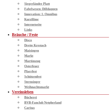
Siegerländer Platt
Fabelwesen: Dilldappen
Innovation: 1. Omnibus
Kurzfilme
Internetseite
Links
Bräuche / Feste
Disco
Drette Krestach
Maisingen
Markt
Martinszug
Osterfeuer
Pfarrfest
Schützenfest
Sternsinger
Weihnachtsmarkt
Vereinsleben
Bücherei
BVB-Fanclub Netpherland
Caritas