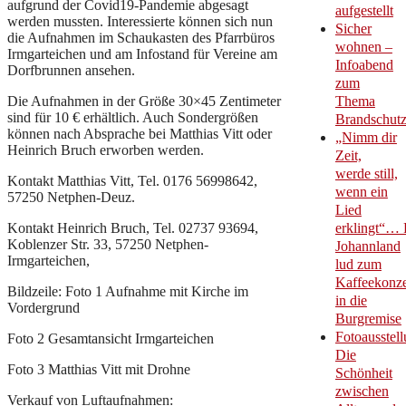
aufgrund der Covid19-Pandemie abgesagt
aufgestellt
werden mussten. Interessierte können sich nun
Sicher
die Aufnahmen im Schaukasten des Pfarrbüros
wohnen –
Irmgarteichen und am Infostand für Vereine am
Infoabend
Dorfbrunnen ansehen.
zum
Die Aufnahmen in der Größe 30×45 Zentimeter
Thema
sind für 10 € erhältlich. Auch Sondergrößen
Brandschut
können nach Absprache bei Matthias Vitt oder
„Nimm dir
Heinrich Bruch erworben werden.
Zeit,
werde still,
Kontakt Matthias Vitt, Tel. 0176 56998642,
wenn ein
57250 Netphen-Deuz.
Lied
Kontakt Heinrich Bruch, Tel. 02737 93694,
erklingt“… 
Koblenzer Str. 33, 57250 Netphen-
Johannland
Irmgarteichen,
lud zum
Kaffeekonze
Bildzeile: Foto 1 Aufnahme mit Kirche im
in die
Vordergrund
Burgremise
Fotoausstell
Foto 2 Gesamtansicht Irmgarteichen
Die
Foto 3 Matthias Vitt mit Drohne
Schönheit
zwischen
Verkauf von Luftaufnahmen: