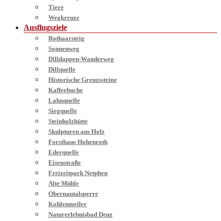
Tiere
Wegkreuze
Ausflugsziele
Rothaarsteig
Sonnenweg
Dilldappen-Wanderweg
Dillquelle
Historische Grenzssteine
Kaffeebuche
Lahnquelle
Siegquelle
Steinholzhütte
Skulpturen aus Holz
Forsthaus Hohenroth
Ederquelle
Eisenstraße
Freizeitpark Netphen
Alte Mühle
Obernautalsperre
Kohlenmeiler
Naturerlebnisbad Deuz