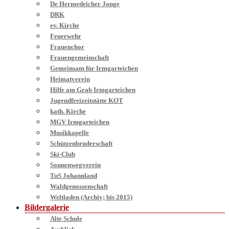
De Hermedeicher Jonge
DRK
ev. Kirche
Feuerwehr
Frauenchor
Frauengemeinschaft
Gemeinsam für Irmgarteichen
Heimatverein
Hilfe am Grab Irmgarteichen
Jugendfreizeitstätte KOT
kath. Kirche
MGV Irmgarteichen
Musikkapelle
Schützenbruderschaft
Ski-Club
Sonnenwegverein
TuS Johannland
Waldgenossenschaft
Weltladen (Archiv; bis 2015)
Bildergalerie
Alte Schule