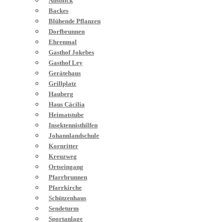
Ausblick
Backes
Blühende Pflanzen
Dorfbrunnen
Ehrenmal
Gasthof Jokebes
Gasthof Ley
Gerätehaus
Grillplatz
Hauberg
Haus Cäcilia
Heimatstube
Insektennisthilfen
Johannlandschule
Kornritter
Kreuzweg
Ortseingang
Pfarrbrunnen
Pfarrkirche
Schützenhaus
Sendeturm
Sportanlage