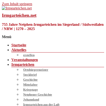
Zum Inhalt springen
Irmgarteichen.net
755 Jahre Netphen-Irmgarteichen im Siegerland / Südwestfalen
/ NRW | 1270 – 2025
Menü
Startseite
Aktuelles
erstellen
Veranstaltungen
Irmgarteichen
Ortsbürgermeister
Steckbrief
Geschichte
Mittelalter
Kriegstage
Netphener Geschichte
Johannland
Irmgarteichen aus der Luft