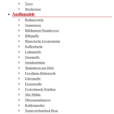
Tiere
Wegkreuze
Ausflugsziele
Rothaarsteig
Sonnenweg
Dilldappen-Wanderweg
Dillquelle
Historische Grenzssteine
Kaffeebuche
Lahnquelle
Siegquelle
Steinholzhütte
Skulpturen aus Holz
Forsthaus Hohenroth
Ederquelle
Eisenstraße
Freizeitpark Netphen
Alte Mühle
Obernautalsperre
Kohlenmeiler
Naturerlebnisbad Deuz