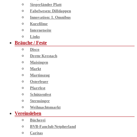
Siegerländer Platt
Fabelwesen: Dilldappen
Innovation: 1. Omnibus
Kurzfilme
Internetseite
Links
Bräuche / Feste
Disco
Drette Krestach
Maisingen
Markt
Martinszug
Osterfeuer
Pfarrfest
Schützenfest
Sternsinger
Weihnachtsmarkt
Vereinsleben
Bücherei
BVB-Fanclub Netpherland
Caritas