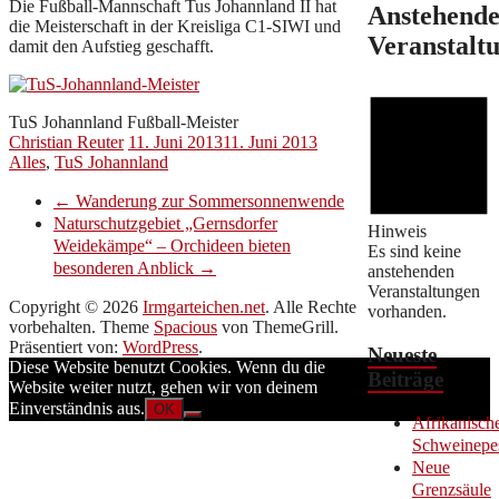
Die Fußball-Mannschaft Tus Johannland II hat
Anstehend
die Meisterschaft in der Kreisliga C1-SIWI und
Veranstalt
damit den Aufstieg geschafft.
TuS Johannland Fußball-Meister
Christian Reuter
11. Juni 2013
11. Juni 2013
Alles
,
TuS Johannland
←
Wanderung zur Sommersonnenwende
Naturschutzgebiet „Gernsdorfer
Hinweis
Weidekämpe“ – Orchideen bieten
Es sind keine
besonderen Anblick
→
anstehenden
Veranstaltungen
Copyright © 2026
Irmgarteichen.net
. Alle Rechte
vorhanden.
vorbehalten. Theme
Spacious
von ThemeGrill.
Präsentiert von:
WordPress
.
Neueste
Diese Website benutzt Cookies. Wenn du die
Beiträge
Website weiter nutzt, gehen wir von deinem
Einverständnis aus.
OK
Afrikanisch
Schweinepe
Neue
Grenzsäule