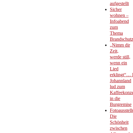
aufgestellt
Sicher
wohnen –
Infoabend
zum
Thema
Brandschut
„Nimm dir
Zeit,
werde still,
wenn ein
Lied
erklingt“… 
Johannland
lud zum
Kaffeekonze
in die
Burgremise
Fotoausstell
Die
Schönheit
zwischen