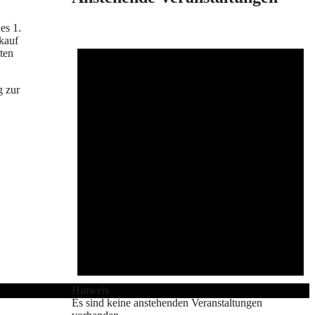
es 1.
rkauf
ten
g zur
Hinweis
Es sind keine anstehenden Veranstaltungen