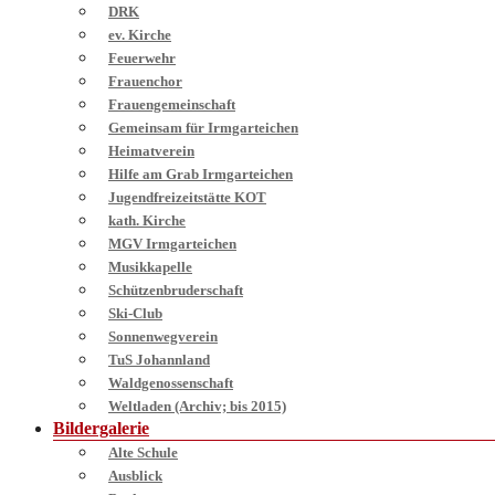
DRK
ev. Kirche
Feuerwehr
Frauenchor
Frauengemeinschaft
Gemeinsam für Irmgarteichen
Heimatverein
Hilfe am Grab Irmgarteichen
Jugendfreizeitstätte KOT
kath. Kirche
MGV Irmgarteichen
Musikkapelle
Schützenbruderschaft
Ski-Club
Sonnenwegverein
TuS Johannland
Waldgenossenschaft
Weltladen (Archiv; bis 2015)
Bildergalerie
Alte Schule
Ausblick