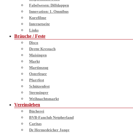
Fabelwesen: Dilldappen
Innovation: 1. Omnibus
Kurzfilme
Internetseite
Links
Bräuche / Feste
Disco
Drette Krestach
Maisingen
Markt
Martinszug
Osterfeuer
Pfarrfest
Schützenfest
Sternsinger
Weihnachtsmarkt
Vereinsleben
Bücherei
BVB-Fanclub Netpherland
Caritas
De Hermedeicher Jonge