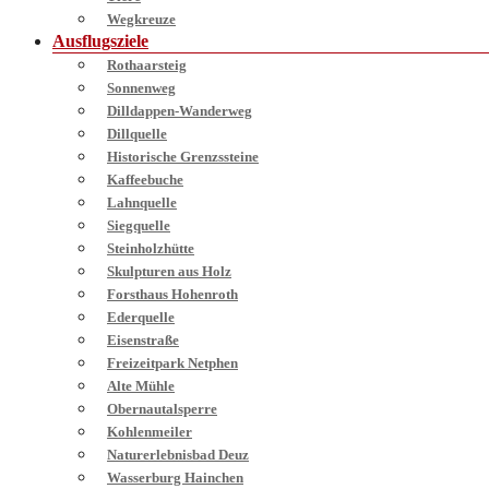
Wegkreuze
Ausflugsziele
Rothaarsteig
Sonnenweg
Dilldappen-Wanderweg
Dillquelle
Historische Grenzssteine
Kaffeebuche
Lahnquelle
Siegquelle
Steinholzhütte
Skulpturen aus Holz
Forsthaus Hohenroth
Ederquelle
Eisenstraße
Freizeitpark Netphen
Alte Mühle
Obernautalsperre
Kohlenmeiler
Naturerlebnisbad Deuz
Wasserburg Hainchen