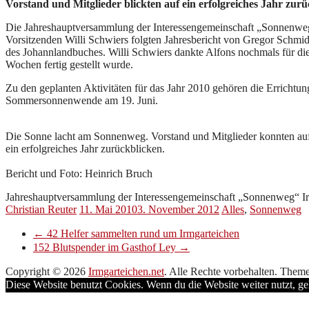
Vorstand und Mitglieder blickten auf ein erfolgreiches Jahr zurü
Die Jahreshauptversammlung der Interessengemeinschaft „Sonnenweg“ 
Vorsitzenden Willi Schwiers folgten Jahresbericht von Gregor Schmid
des Johannlandbuches. Willi Schwiers dankte Alfons nochmals für die
Wochen fertig gestellt wurde.
Zu den geplanten Aktivitäten für das Jahr 2010 gehören die Errichtu
Sommersonnenwende am 19. Juni.
Die Sonne lacht am Sonnenweg. Vorstand und Mitglieder konnten au
ein erfolgreiches Jahr zurückblicken.
Bericht und Foto: Heinrich Bruch
Jahreshauptversammlung der Interessengemeinschaft „Sonnenweg“ Ir
Christian Reuter
11. Mai 2010
3. November 2012
Alles
,
Sonnenweg
←
42 Helfer sammelten rund um Irmgarteichen
152 Blutspender im Gasthof Ley
→
Copyright © 2026
Irmgarteichen.net
. Alle Rechte vorbehalten. Them
Diese Website benutzt Cookies. Wenn du die Website weiter nutzt, g