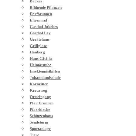
Backes
Blühende Pflanzen
Dorfbrunnen
Ehrenmal
Gasthof Jokebes
Gasthof Ley
Gerätehaus
Grillplatz
Hauberg
Haus Cäcilia
Heimatstube
Insektennisthilfen
Johannlandschule
Kornritter
Kreuzweg
Ortseingang
Pfarrbrunnen
Pfarrkirche
Schützenhaus
Sendeturm
Sportanlage
Tiere