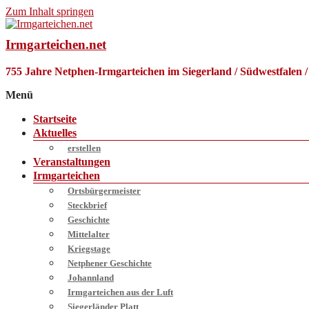
Zum Inhalt springen
Irmgarteichen.net
755 Jahre Netphen-Irmgarteichen im Siegerland / Südwestfalen 
Menü
Startseite
Aktuelles
erstellen
Veranstaltungen
Irmgarteichen
Ortsbürgermeister
Steckbrief
Geschichte
Mittelalter
Kriegstage
Netphener Geschichte
Johannland
Irmgarteichen aus der Luft
Siegerländer Platt