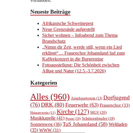
vorhanden.
Neueste Beiträge
Afrikanische Schweinepest
Neue Grenzsäule aufgestellt
Sicher wohnen – Infoabend zum Thema
Brandschutz
„Nimm dir Zeit, werde still, wenn ein Lied
erklingt“… Frauenchor Johannland lud zum
Kaffeekonzert in die Burgremise
Fotoausstellung: Die Schönheit zwischen
Alltag und Natur (12.5.-3.7.2026)
Kategorien
Alles
(960)
Dorfjugend
Angelsportverein
(13)
(76)
DRK
(80)
Feuerwehr
(63)
Frauenchor
(33)
Kirche
(127)
MGV
(20)
Heimatverein
(11)
Musikkapelle
(41)
Schützenbruder
(18)
Presse
(10)
TuS Johannland
(58)
Sonnenweg
(36)
Weltladen
(35)
WWW
(31)