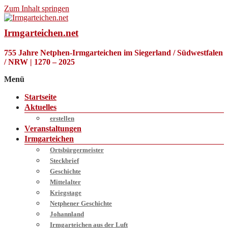
Zum Inhalt springen
Irmgarteichen.net
755 Jahre Netphen-Irmgarteichen im Siegerland / Südwestfalen
/ NRW | 1270 – 2025
Menü
Startseite
Aktuelles
erstellen
Veranstaltungen
Irmgarteichen
Ortsbürgermeister
Steckbrief
Geschichte
Mittelalter
Kriegstage
Netphener Geschichte
Johannland
Irmgarteichen aus der Luft