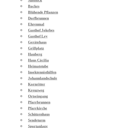
Ausblick
Backes
Blühende Pflanzen
Dorfbrunnen
Ehrenmal
Gasthof Jokebes
Gasthof Ley
Gerätehaus
Grillplatz
Hauberg
Haus Cäcilia
Heimatstube
Insektennisthilfen
Johannlandschule
Kornritter
Kreuzweg
Ortseingang
Pfarrbrunnen
Pfarrkirche
Schützenhaus
Sendeturm
Sportanlage