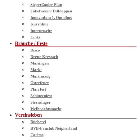
Siegerländer Platt
Fabelwesen: Dilldappen
Innovation: 1. Omnibus
Kurzfilme
Internetseite
Links
Bräuche / Feste
Disco
Drette Krestach
Maisingen
Markt
Martinszug
Osterfeuer
Pfarrfest
Schützenfest
Sternsinger
Weihnachtsmarkt
Vereinsleben
Bücherei
BVB-Fanclub Netpherland
Caritas