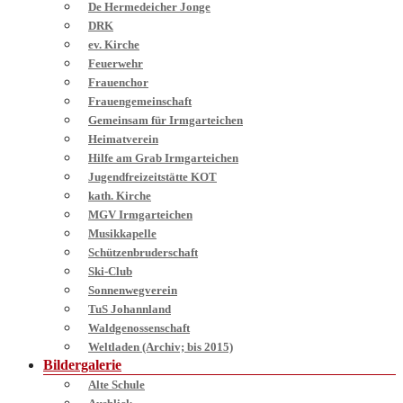
De Hermedeicher Jonge
DRK
ev. Kirche
Feuerwehr
Frauenchor
Frauengemeinschaft
Gemeinsam für Irmgarteichen
Heimatverein
Hilfe am Grab Irmgarteichen
Jugendfreizeitstätte KOT
kath. Kirche
MGV Irmgarteichen
Musikkapelle
Schützenbruderschaft
Ski-Club
Sonnenwegverein
TuS Johannland
Waldgenossenschaft
Weltladen (Archiv; bis 2015)
Bildergalerie
Alte Schule