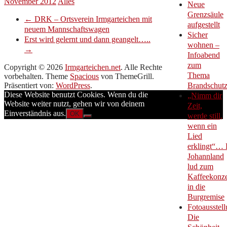
November 2012
Alles
Neue
Grenzsäule
←
DRK – Ortsverein Irmgarteichen mit
aufgestellt
neuem Mannschaftswagen
Sicher
Erst wird gelernt und dann geangelt…..
wohnen –
→
Infoabend
zum
Copyright © 2026
Irmgarteichen.net
. Alle Rechte
Thema
vorbehalten. Theme
Spacious
von ThemeGrill.
Präsentiert von:
WordPress
.
Brandschut
Diese Website benutzt Cookies. Wenn du die
„Nimm dir
Website weiter nutzt, gehen wir von deinem
Zeit,
Einverständnis aus.
OK
werde still,
wenn ein
Lied
erklingt“… 
Johannland
lud zum
Kaffeekonze
in die
Burgremise
Fotoausstell
Die