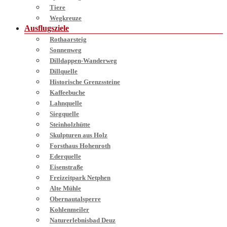
Tiere
Wegkreuze
Ausflugsziele
Rothaarsteig
Sonnenweg
Dilldappen-Wanderweg
Dillquelle
Historische Grenzssteine
Kaffeebuche
Lahnquelle
Siegquelle
Steinholzhütte
Skulpturen aus Holz
Forsthaus Hohenroth
Ederquelle
Eisenstraße
Freizeitpark Netphen
Alte Mühle
Obernautalsperre
Kohlenmeiler
Naturerlebnisbad Deuz