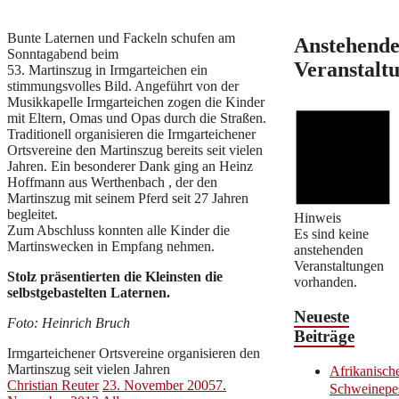
Bunte Laternen und Fackeln schufen am
Anstehend
Sonntagabend beim
Veranstalt
53. Martinszug in Irmgarteichen ein
stimmungsvolles Bild. Angeführt von der
Musikkapelle Irmgarteichen zogen die Kinder
mit Eltern, Omas und Opas durch die Straßen.
Traditionell organisieren die Irmgarteichener
Ortsvereine den Martinszug bereits seit vielen
Jahren. Ein besonderer Dank ging an Heinz
Hoffmann aus Werthenbach , der den
Martinszug mit seinem Pferd seit 27 Jahren
begleitet.
Hinweis
Zum Abschluss konnten alle Kinder die
Es sind keine
Martinswecken in Empfang nehmen.
anstehenden
Veranstaltungen
Stolz präsentierten die Kleinsten die
vorhanden.
selbstgebastelten Laternen.
Neueste
Foto: Heinrich Bruch
Beiträge
Irmgarteichener Ortsvereine organisieren den
Martinszug seit vielen Jahren
Afrikanisch
Christian Reuter
23. November 2005
7.
Schweinepe