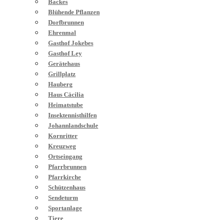
Backes
Blühende Pflanzen
Dorfbrunnen
Ehrenmal
Gasthof Jokebes
Gasthof Ley
Gerätehaus
Grillplatz
Hauberg
Haus Cäcilia
Heimatstube
Insektennisthilfen
Johannlandschule
Kornritter
Kreuzweg
Ortseingang
Pfarrbrunnen
Pfarrkirche
Schützenhaus
Sendeturm
Sportanlage
Tiere