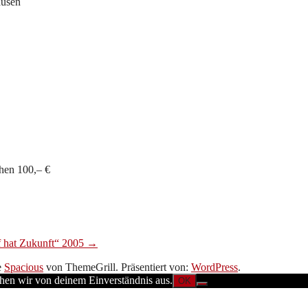
ausen
chen 100,– €
f hat Zukunft“ 2005
→
e
Spacious
von ThemeGrill. Präsentiert von:
WordPress
.
ehen wir von deinem Einverständnis aus.
OK