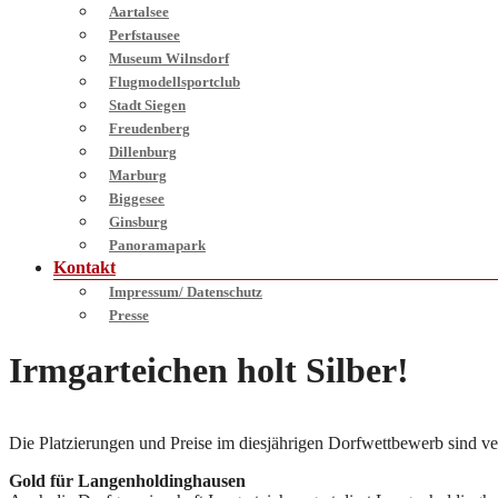
Aartalsee
Perfstausee
Museum Wilnsdorf
Flugmodellsportclub
Stadt Siegen
Freudenberg
Dillenburg
Marburg
Biggesee
Ginsburg
Panoramapark
Kontakt
Impressum/ Datenschutz
Presse
Irmgarteichen holt Silber!
Die Platzierungen und Preise im diesjährigen Dorfwettbewerb sind v
Gold für Langenholdinghausen