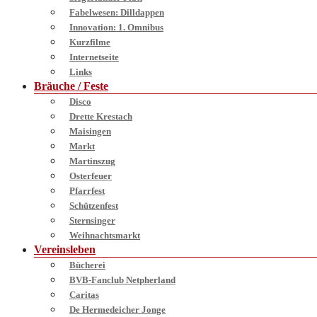
Fabelwesen: Dilldappen
Innovation: 1. Omnibus
Kurzfilme
Internetseite
Links
Bräuche / Feste
Disco
Drette Krestach
Maisingen
Markt
Martinszug
Osterfeuer
Pfarrfest
Schützenfest
Sternsinger
Weihnachtsmarkt
Vereinsleben
Bücherei
BVB-Fanclub Netpherland
Caritas
De Hermedeicher Jonge