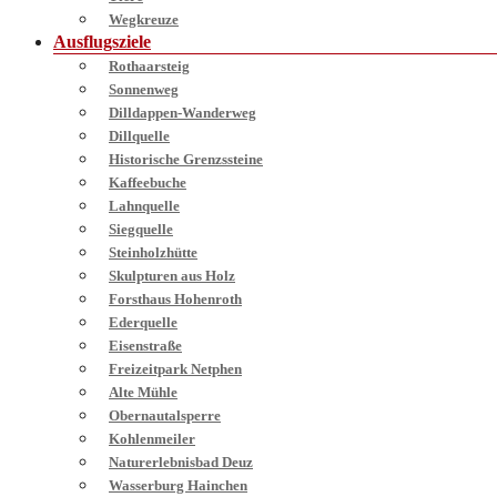
Wegkreuze
Ausflugsziele
Rothaarsteig
Sonnenweg
Dilldappen-Wanderweg
Dillquelle
Historische Grenzssteine
Kaffeebuche
Lahnquelle
Siegquelle
Steinholzhütte
Skulpturen aus Holz
Forsthaus Hohenroth
Ederquelle
Eisenstraße
Freizeitpark Netphen
Alte Mühle
Obernautalsperre
Kohlenmeiler
Naturerlebnisbad Deuz
Wasserburg Hainchen