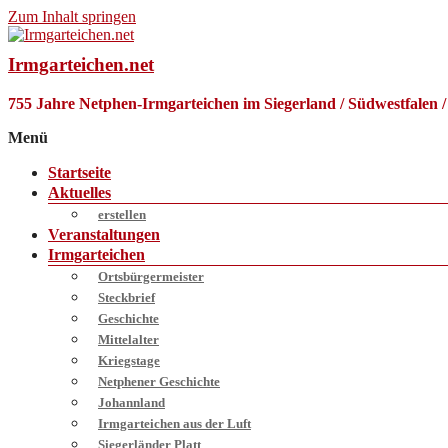
Zum Inhalt springen
Irmgarteichen.net
755 Jahre Netphen-Irmgarteichen im Siegerland / Südwestfalen 
Menü
Startseite
Aktuelles
erstellen
Veranstaltungen
Irmgarteichen
Ortsbürgermeister
Steckbrief
Geschichte
Mittelalter
Kriegstage
Netphener Geschichte
Johannland
Irmgarteichen aus der Luft
Siegerländer Platt