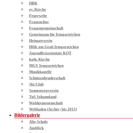
DRK
ev. Kirche
Feuerwehr
Frauenchor
Frauengemeinschaft
Gemeinsam für Irmgarteichen
Heimatverein
Hilfe am Grab Irmgarteichen
Jugendfreizeitstätte KOT
kath. Kirche
MGV Irmgarteichen
Musikkapelle
Schützenbruderschaft
Ski-Club
Sonnenwegverein
TuS Johannland
Waldgenossenschaft
Weltladen (Archiv; bis 2015)
Bildergalerie
Alte Schule
Ausblick