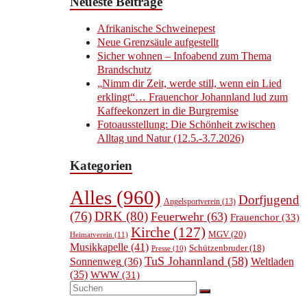
Neueste Beiträge
Afrikanische Schweinepest
Neue Grenzsäule aufgestellt
Sicher wohnen – Infoabend zum Thema
Brandschutz
„Nimm dir Zeit, werde still, wenn ein Lied
erklingt“… Frauenchor Johannland lud zum
Kaffeekonzert in die Burgremise
Fotoausstellung: Die Schönheit zwischen
Alltag und Natur (12.5.-3.7.2026)
Kategorien
Alles
(960)
Dorfjugend
Angelsportverein
(13)
(76)
DRK
(80)
Feuerwehr
(63)
Frauenchor
(33)
Kirche
(127)
MGV
(20)
Heimatverein
(11)
Musikkapelle
(41)
Schützenbruder
(18)
Presse
(10)
TuS Johannland
(58)
Sonnenweg
(36)
Weltladen
(35)
WWW
(31)