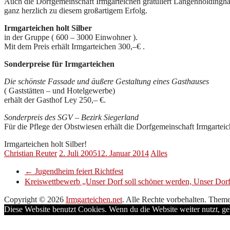
Auch die Dorfgemeinschaft Irmgarteichen gratuliert Langenholdingh
ganz herzlich zu diesem großartigem Erfolg.
Irmgarteichen holt Silber
in der Gruppe ( 600 – 3000 Einwohner ).
Mit dem Preis erhält Irmgarteichen 300,–€ .
Sonderpreise für Irmgarteichen
Die schönste Fassade und äußere Gestaltung eines Gasthauses
( Gaststätten – und Hotelgewerbe)
erhält der Gasthof Ley 250,– €.
Sonderpreis des SGV – Bezirk Siegerland
Für die Pflege der Obstwiesen erhält die Dorfgemeinschaft Irmgartei
Irmgarteichen holt Silber!
Christian Reuter
2. Juli 2005
12. Januar 2014
Alles
←
Jugendheim feiert Richtfest
Kreiswettbewerb „Unser Dorf soll schöner werden, Unser Dor
Copyright © 2026
Irmgarteichen.net
. Alle Rechte vorbehalten. Them
Diese Website benutzt Cookies. Wenn du die Website weiter nutzt, g