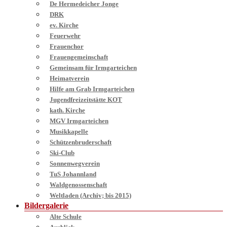
De Hermedeicher Jonge
DRK
ev. Kirche
Feuerwehr
Frauenchor
Frauengemeinschaft
Gemeinsam für Irmgarteichen
Heimatverein
Hilfe am Grab Irmgarteichen
Jugendfreizeitstätte KOT
kath. Kirche
MGV Irmgarteichen
Musikkapelle
Schützenbruderschaft
Ski-Club
Sonnenwegverein
TuS Johannland
Waldgenossenschaft
Weltladen (Archiv; bis 2015)
Bildergalerie
Alte Schule