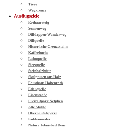
Tiere
Wegkreuze
Ausflugsziele
Rothaarsteig
Sonnenweg
Dilldappen-Wanderweg
Dillquelle
Historische Grenzssteine
Kaffeebuche
Lahnquelle
Siegquelle
Steinholzhütte
Skulpturen aus Holz
Forsthaus Hohenroth
Ederquelle
Eisenstraße
Freizeitpark Netphen
Alte Mühle
Obernautalsperre
Kohlenmeiler
Naturerlebnisbad Deuz