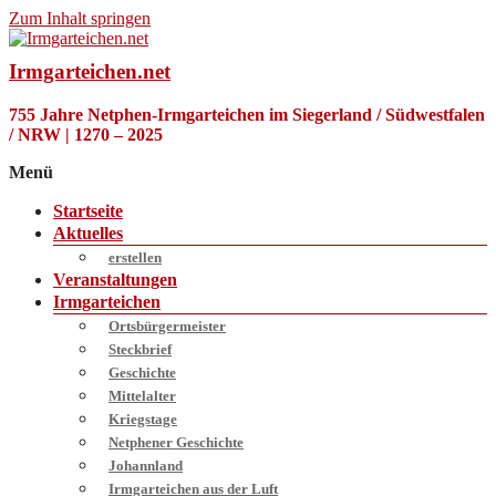
Zum Inhalt springen
Irmgarteichen.net
755 Jahre Netphen-Irmgarteichen im Siegerland / Südwestfalen
/ NRW | 1270 – 2025
Menü
Startseite
Aktuelles
erstellen
Veranstaltungen
Irmgarteichen
Ortsbürgermeister
Steckbrief
Geschichte
Mittelalter
Kriegstage
Netphener Geschichte
Johannland
Irmgarteichen aus der Luft