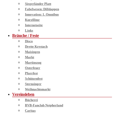
Siegerländer Platt
Fabelwesen: Dilldappen
Innovation: 1. Omnibus
Kurzfilme
Internetseite
Links
Bräuche / Feste
Disco
Drette Krestach
Maisingen
Markt
Martinszug
Osterfeuer
Pfarrfest
Schützenfest
Sternsinger
Weihnachtsmarkt
Vereinsleben
Bücherei
BVB-Fanclub Netpherland
Caritas