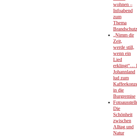
wohnen –
Infoabend
zum
Thema
Brandschut
„Nimm dir
Zeit,
werde still,
wenn ein
Lied
erklingt“… 
Johannland
lud zum
Kaffeekonze
in die
Burgremise
Fotoausstell
Die
Schönheit
zwischen
Alltag und
Natur