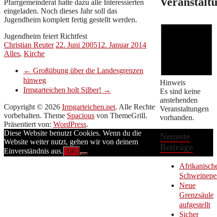
Veranstalt
Pfarrgemeinderat hatte dazu alle Interessierten
eingeladen. Noch dieses Jahr soll das
Jugendheim komplett fertig gestellt werden.
Jugendheim feiert Richtfest
Christian Reuter
22. Juni 2005
12. Januar 2014
Alles
,
Kirche
←
Großübung über die Landesgrenzen
hinweg
Hinweis
Irmgarteichen holt Silber!
→
Es sind keine
anstehenden
Copyright © 2026
Irmgarteichen.net
. Alle Rechte
Veranstaltungen
vorbehalten. Theme
Spacious
von ThemeGrill.
vorhanden.
Präsentiert von:
WordPress
.
Diese Website benutzt Cookies. Wenn du die
Neueste
Website weiter nutzt, gehen wir von deinem
Beiträge
Einverständnis aus.
OK
Afrikanisch
Schweinepe
Neue
Grenzsäule
aufgestellt
Sicher