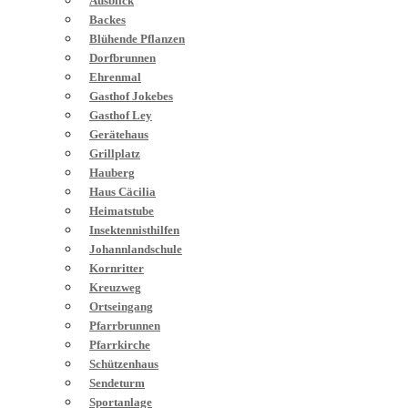
Ausblick
Backes
Blühende Pflanzen
Dorfbrunnen
Ehrenmal
Gasthof Jokebes
Gasthof Ley
Gerätehaus
Grillplatz
Hauberg
Haus Cäcilia
Heimatstube
Insektennisthilfen
Johannlandschule
Kornritter
Kreuzweg
Ortseingang
Pfarrbrunnen
Pfarrkirche
Schützenhaus
Sendeturm
Sportanlage