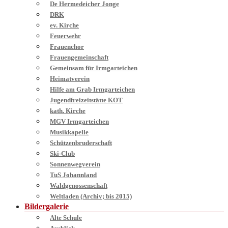
De Hermedeicher Jonge
DRK
ev. Kirche
Feuerwehr
Frauenchor
Frauengemeinschaft
Gemeinsam für Irmgarteichen
Heimatverein
Hilfe am Grab Irmgarteichen
Jugendfreizeitstätte KOT
kath. Kirche
MGV Irmgarteichen
Musikkapelle
Schützenbruderschaft
Ski-Club
Sonnenwegverein
TuS Johannland
Waldgenossenschaft
Weltladen (Archiv; bis 2015)
Bildergalerie
Alte Schule