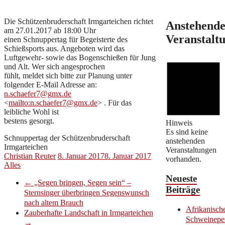
Die Schützenbruderschaft Irmgarteichen richtet
Anstehend
am 27.01.2017 ab 18:00 Uhr
Veranstalt
einen Schnuppertag für Begeisterte des
Schießsports aus. Angeboten wird das
Luftgewehr- sowie das Bogenschießen für Jung
und Alt. Wer sich angesprochen
fühlt, meldet sich bitte zur Planung unter
folgender E-Mail Adresse an:
n.schaefer7@gmx.de
<
mailto:
n.schaefer7@gmx.de
> . Für das
leibliche Wohl ist
bestens gesorgt.
Hinweis
Es sind keine
Schnuppertag der Schützenbruderschaft
anstehenden
Irmgarteichen
Veranstaltungen
Christian Reuter
8. Januar 2017
8. Januar 2017
vorhanden.
Alles
Neueste
←
„Segen bringen, Segen sein“ –
Beiträge
Sternsinger überbringen Segenswunsch
nach altem Brauch
Afrikanisch
Zauberhafte Landschaft in Irmgarteichen
Schweinepe
→