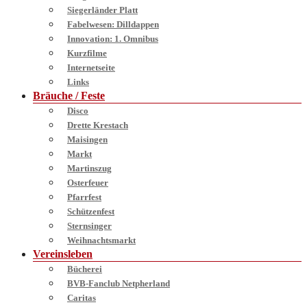
Siegerländer Platt
Fabelwesen: Dilldappen
Innovation: 1. Omnibus
Kurzfilme
Internetseite
Links
Bräuche / Feste
Disco
Drette Krestach
Maisingen
Markt
Martinszug
Osterfeuer
Pfarrfest
Schützenfest
Sternsinger
Weihnachtsmarkt
Vereinsleben
Bücherei
BVB-Fanclub Netpherland
Caritas