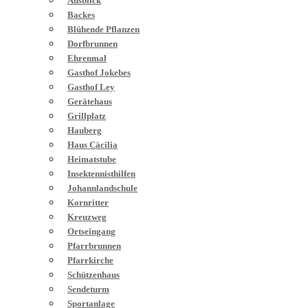
Ausblick
Backes
Blühende Pflanzen
Dorfbrunnen
Ehrenmal
Gasthof Jokebes
Gasthof Ley
Gerätehaus
Grillplatz
Hauberg
Haus Cäcilia
Heimatstube
Insektennisthilfen
Johannlandschule
Kornritter
Kreuzweg
Ortseingang
Pfarrbrunnen
Pfarrkirche
Schützenhaus
Sendeturm
Sportanlage