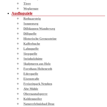
Tiere
Wegkreuze
Ausflugsziele
Rothaarsteig
Sonnenweg
Dilldappen-Wanderweg
Dillquelle
Historische Grenzssteine
Kaffeebuche
Lahnquelle
Siegquelle
Steinholzhütte
Skulpturen aus Holz
Forsthaus Hohenroth
Ederquelle
Eisenstraße
Freizeitpark Netphen
Alte Mühle
Obernautalsperre
Kohlenmeiler
Naturerlebnisbad Deuz