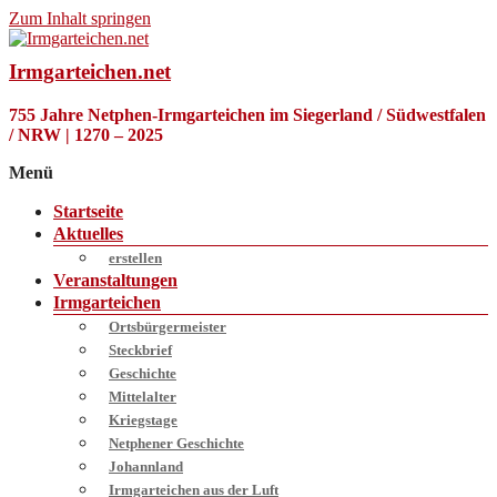
Zum Inhalt springen
Irmgarteichen.net
755 Jahre Netphen-Irmgarteichen im Siegerland / Südwestfalen
/ NRW | 1270 – 2025
Menü
Startseite
Aktuelles
erstellen
Veranstaltungen
Irmgarteichen
Ortsbürgermeister
Steckbrief
Geschichte
Mittelalter
Kriegstage
Netphener Geschichte
Johannland
Irmgarteichen aus der Luft