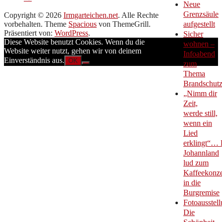
Neue
Grenzsäule
Copyright © 2026
Irmgarteichen.net
. Alle Rechte
vorbehalten. Theme
Spacious
von ThemeGrill.
aufgestellt
Präsentiert von:
WordPress
.
Sicher
Diese Website benutzt Cookies. Wenn du die
wohnen –
Website weiter nutzt, gehen wir von deinem
Infoabend
Einverständnis aus.
OK
zum
Thema
Brandschut
„Nimm dir
Zeit,
werde still,
wenn ein
Lied
erklingt“… 
Johannland
lud zum
Kaffeekonze
in die
Burgremise
Fotoausstell
Die