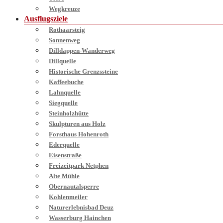
Wegkreuze
Ausflugsziele
Rothaarsteig
Sonnenweg
Dilldappen-Wanderweg
Dillquelle
Historische Grenzssteine
Kaffeebuche
Lahnquelle
Siegquelle
Steinholzhütte
Skulpturen aus Holz
Forsthaus Hohenroth
Ederquelle
Eisenstraße
Freizeitpark Netphen
Alte Mühle
Obernautalsperre
Kohlenmeiler
Naturerlebnisbad Deuz
Wasserburg Hainchen