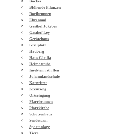
Backes
Blühende Pflanzen
Dorfbrunnen
Ehrenmal
Gasthof Jokebes
Gasthof Ley
Gerätehaus
Grillplatz
Hauberg
Haus Cäcilia
Heimatstube
Insektennisthilfen
Johannlandschule
Kornritter
Kreuzweg
Ortseingang
Pfarrbrunnen
Pfarrkirche
Schützenhaus
Sendeturm
Sportanlage
Tiere