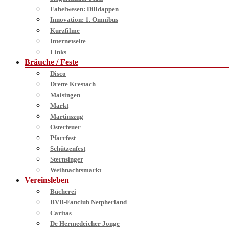
Fabelwesen: Dilldappen
Innovation: 1. Omnibus
Kurzfilme
Internetseite
Links
Bräuche / Feste
Disco
Drette Krestach
Maisingen
Markt
Martinszug
Osterfeuer
Pfarrfest
Schützenfest
Sternsinger
Weihnachtsmarkt
Vereinsleben
Bücherei
BVB-Fanclub Netpherland
Caritas
De Hermedeicher Jonge