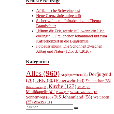
Neueste Beiträge
Afrikanische Schweinepest
Neue Grenzsäule aufgestellt
Sicher wohnen – Infoabend zum Thema
Brandschutz
„Nimm dir Zeit, werde still, wenn ein Lied
erklingt“… Frauenchor Johannland lud zum
Kaffeekonzert in die Burgremise
Fotoausstellung: Die Schönheit zwischen
Alltag und Natur (12.5.-3.7.2026)
Kategorien
Alles
(960)
Dorfjugend
Angelsportverein
(13)
(76)
DRK
(80)
Feuerwehr
(63)
Frauenchor
(33)
Kirche
(127)
MGV
(20)
Heimatverein
(11)
Musikkapelle
(41)
Schützenbruder
(18)
Presse
(10)
TuS Johannland
(58)
Sonnenweg
(36)
Weltladen
(35)
WWW
(31)