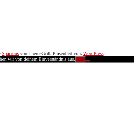
e
Spacious
von ThemeGrill. Präsentiert von:
WordPress
.
ehen wir von deinem Einverständnis aus.
OK