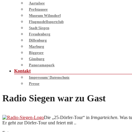
Aartalsee
Perfstausee
Museum Wilnsdorf
Flugmodellsportclub
Stadt Siegen
Freudenberg
Dillenburg
Marburg
Biggesee
Ginsburg
Panoramapark
Kontakt
Impressum/ Datenschutz
Presse
Radio Siegen war zu Gast
Die „25-Dörfer-Tour“ in
Irmgarteichen
. Was t
Er geht zur Dörfer-Tour und feiert mit ..