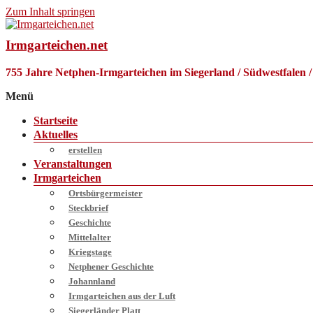
Zum Inhalt springen
Irmgarteichen.net
755 Jahre Netphen-Irmgarteichen im Siegerland / Südwestfalen 
Menü
Startseite
Aktuelles
erstellen
Veranstaltungen
Irmgarteichen
Ortsbürgermeister
Steckbrief
Geschichte
Mittelalter
Kriegstage
Netphener Geschichte
Johannland
Irmgarteichen aus der Luft
Siegerländer Platt