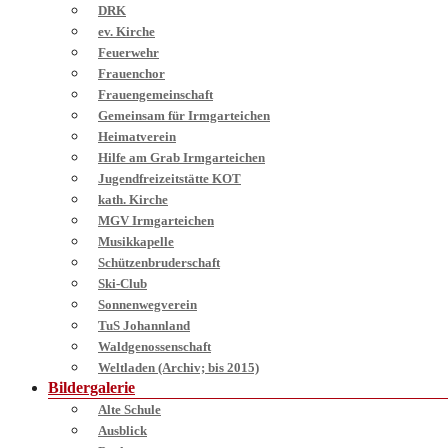
DRK
ev. Kirche
Feuerwehr
Frauenchor
Frauengemeinschaft
Gemeinsam für Irmgarteichen
Heimatverein
Hilfe am Grab Irmgarteichen
Jugendfreizeitstätte KOT
kath. Kirche
MGV Irmgarteichen
Musikkapelle
Schützenbruderschaft
Ski-Club
Sonnenwegverein
TuS Johannland
Waldgenossenschaft
Weltladen (Archiv; bis 2015)
Bildergalerie
Alte Schule
Ausblick