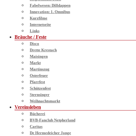
Fabelwesen: Dilldappen
Innovation: 1. Omnibus
Kurzfilme
Internetseite
Links
Bräuche / Feste
Disco
Drette Krestach
Maisingen
Markt
Martinszug
Osterfeuer
Pfarrfest
Schützenfest
Sternsinger
Weihnachtsmarkt
Vereinsleben
Bücherei
BVB-Fanclub Netpherland
Caritas
De Hermedeicher Jonge