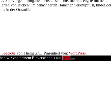
1270 hervorgeht. Irmgarteichens Geschichte, die aufs engste mit dem
Herren von Bicken“ im benachbarten Hainchen verknüpft ist, findet Z
lia in der Ortsmitte.
e
Spacious
von ThemeGrill. Präsentiert von:
WordPress
.
ehen wir von deinem Einverständnis aus.
OK