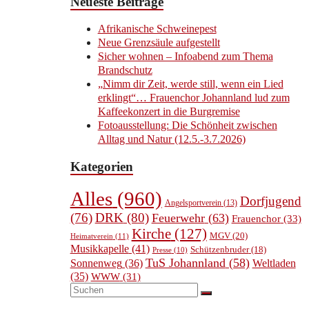
Neueste Beiträge
Afrikanische Schweinepest
Neue Grenzsäule aufgestellt
Sicher wohnen – Infoabend zum Thema
Brandschutz
„Nimm dir Zeit, werde still, wenn ein Lied
erklingt“… Frauenchor Johannland lud zum
Kaffeekonzert in die Burgremise
Fotoausstellung: Die Schönheit zwischen
Alltag und Natur (12.5.-3.7.2026)
Kategorien
Alles
(960)
Dorfjugend
Angelsportverein
(13)
(76)
DRK
(80)
Feuerwehr
(63)
Frauenchor
(33)
Kirche
(127)
MGV
(20)
Heimatverein
(11)
Musikkapelle
(41)
Schützenbruder
(18)
Presse
(10)
TuS Johannland
(58)
Sonnenweg
(36)
Weltladen
(35)
WWW
(31)