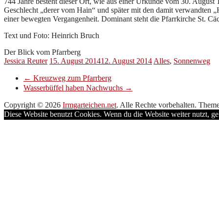
744 Jahre besteht dieser Ort, wie aus einer Urkunde vom 30. August 
Geschlecht „derer vom Hain“ und später mit den damit verwandten „
einer bewegten Vergangenheit. Dominant steht die Pfarrkirche St. Cäci
Text und Foto: Heinrich Bruch
Der Blick vom Pfarrberg
Jessica Reuter
15. August 2014
12. August 2014
Alles
,
Sonnenweg
←
Kreuzweg zum Pfarrberg
Wasserbüffel haben Nachwuchs
→
Copyright © 2026
Irmgarteichen.net
. Alle Rechte vorbehalten. Them
Diese Website benutzt Cookies. Wenn du die Website weiter nutzt, g