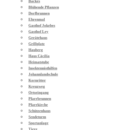
Backes
Blühende Pflanzen
Dorfbrunnen
Ehrenmal
Gasthof Jokebes
Gasthof Ley
Gerätehaus
Grillplatz
Hauberg
Haus Cäcilia
Heimatstube
Insektennisthilfen
Johannlandschule
Kornritter
Kreuzweg
Ortseingang
Pfarrbrunnen
Pfarrkirche
Schützenhaus
Sendeturm
Sportanlage
Tiere