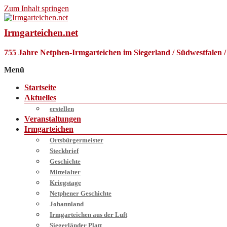
Zum Inhalt springen
Irmgarteichen.net
755 Jahre Netphen-Irmgarteichen im Siegerland / Südwestfalen 
Menü
Startseite
Aktuelles
erstellen
Veranstaltungen
Irmgarteichen
Ortsbürgermeister
Steckbrief
Geschichte
Mittelalter
Kriegstage
Netphener Geschichte
Johannland
Irmgarteichen aus der Luft
Siegerländer Platt