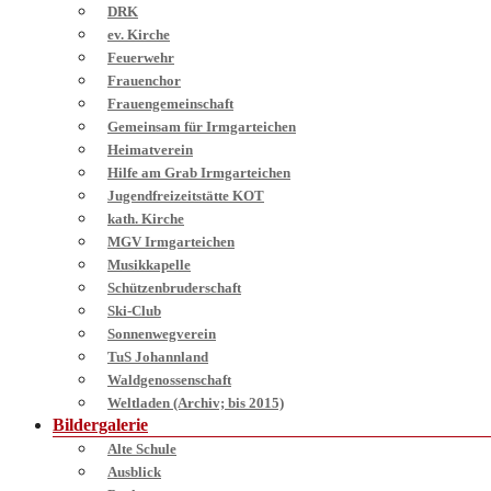
DRK
ev. Kirche
Feuerwehr
Frauenchor
Frauengemeinschaft
Gemeinsam für Irmgarteichen
Heimatverein
Hilfe am Grab Irmgarteichen
Jugendfreizeitstätte KOT
kath. Kirche
MGV Irmgarteichen
Musikkapelle
Schützenbruderschaft
Ski-Club
Sonnenwegverein
TuS Johannland
Waldgenossenschaft
Weltladen (Archiv; bis 2015)
Bildergalerie
Alte Schule
Ausblick