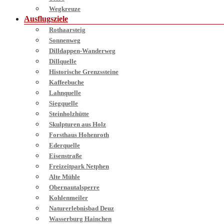
Wegkreuze
Ausflugsziele
Rothaarsteig
Sonnenweg
Dilldappen-Wanderweg
Dillquelle
Historische Grenzssteine
Kaffeebuche
Lahnquelle
Siegquelle
Steinholzhütte
Skulpturen aus Holz
Forsthaus Hohenroth
Ederquelle
Eisenstraße
Freizeitpark Netphen
Alte Mühle
Obernautalsperre
Kohlenmeiler
Naturerlebnisbad Deuz
Wasserburg Hainchen