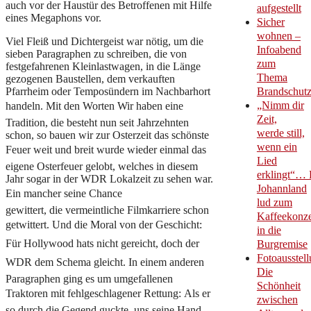
auch vor der Haustür des Betroffenen mit Hilfe
aufgestellt
eines Megaphons vor.
Sicher
wohnen –
Viel Fleiß und Dichtergeist war nötig, um die
Infoabend
sieben Paragraphen zu schreiben, die von
zum
festgefahrenen Kleinlastwagen, in die Länge
Thema
gezogenen Baustellen, dem verkauften
Pfarrheim oder Temposündern im Nachbarhort
Brandschut
„Nimm dir
handeln. Mit den Worten Wir haben eine
Zeit,
Tradition, die besteht nun seit Jahrzehnten
werde still,
schon, so bauen wir zur Osterzeit das schönste
wenn ein
Feuer weit und breit wurde wieder einmal das
Lied
eigene Osterfeuer gelobt, welches in diesem
erklingt“… 
Jahr sogar in der WDR Lokalzeit zu sehen war.
Johannland
Ein mancher seine Chance
lud zum
gewittert, die vermeintliche Filmkarriere schon
Kaffeekonze
getwittert. Und die Moral von der Geschicht:
in die
Für Hollywood hats nicht gereicht, doch der
Burgremise
Fotoausstell
WDR dem Schema gleicht. In einem anderen
Die
Paragraphen ging es um umgefallenen
Schönheit
Traktoren mit fehlgeschlagener Rettung: Als er
zwischen
so durch die Gegend guckte, uns seine Hand