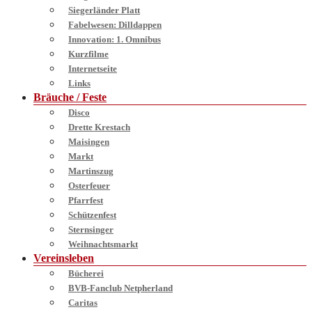
Siegerländer Platt
Fabelwesen: Dilldappen
Innovation: 1. Omnibus
Kurzfilme
Internetseite
Links
Bräuche / Feste
Disco
Drette Krestach
Maisingen
Markt
Martinszug
Osterfeuer
Pfarrfest
Schützenfest
Sternsinger
Weihnachtsmarkt
Vereinsleben
Bücherei
BVB-Fanclub Netpherland
Caritas