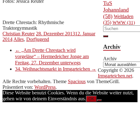
Fotos: Jessica Reuter
TuS
Johannland
(58)
Weltladen
Drette Chrestach: Rhythmische
(35)
WWW
(31)
Traktorgymnastik
Christian Reuter
28. Dezember 2013
12. Januar
2014
Alles
,
Dorfjugend
Archiv
←
„Am Drette Chrestach wird
vorgeläse“ – Hermedeicher Jonge am
Archiv
Freitag, 27. Dezember unterwegs
34. Weihnachtsmarkt in Irmgarteichen
→
Copyright © 2026
Irmgarteichen.net
.
Alle Rechte vorbehalten. Theme
Spacious
von ThemeGrill.
Präsentiert von:
WordPress
.
Diese Website benutzt Cookies. Wenn du die Website weiter nutzt,
gehen wir von deinem Einverständnis aus.
OK