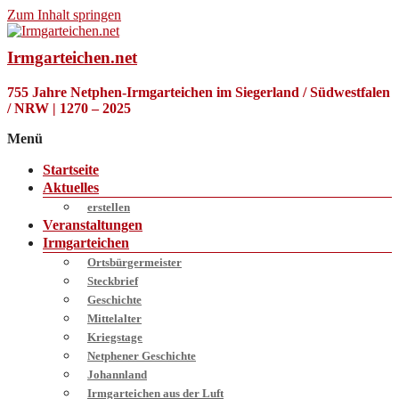
Zum Inhalt springen
Irmgarteichen.net
755 Jahre Netphen-Irmgarteichen im Siegerland / Südwestfalen
/ NRW | 1270 – 2025
Menü
Startseite
Aktuelles
erstellen
Veranstaltungen
Irmgarteichen
Ortsbürgermeister
Steckbrief
Geschichte
Mittelalter
Kriegstage
Netphener Geschichte
Johannland
Irmgarteichen aus der Luft