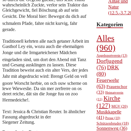
Alltag und
wahrscheinlich Zuckte, verlor sein Traktor das
Natur
Gleichgewicht, fiel Böschung ab auf sein
(12.5.-3.7.2
Gesicht. Die Moral hier: Bewegst du dich auf
schmalem Pfade, fahre nicht kurvig, fahr
Kategorien
gerade.
Alles
Traditionell kehrten alle nach getaner Arbeit im
(960)
Gasthof Ley ein, wozu auch die ehemaligen
Jonge und die Irmgarteichener Mädchen
Angelsportverein
(13)
eingeladen sind, um dort den Abend mit Tanz
Dorfjugend
und Gesang ausklingen zu lassen. Diese
(76)
DRK
Tradition beweist auch ein alter Vers, der jedes
(80)
Jahr mit abgedruckt wird: Brengt Geld on vell
Feuerwehr
goore Worscht herbie, on och ouw scherne on
(63)
Frauenchor
lewe Wieweslie. Da sin mer zerfrerre on os
(33)
Heimatverein
deret reiche, dät sin die Jonge fuu on zoo
Kirche
Hermedeiche!.
(11)
(127)
MGV
(20)
Text: Jessica & Christian Reuter. In ähnlicher
Musikkapelle
Fassung abgedruckt in der
(41)
Presse
(10)
Siegener Zeitung.
Schützenbruder
(18)
Sonnenweg
(36)