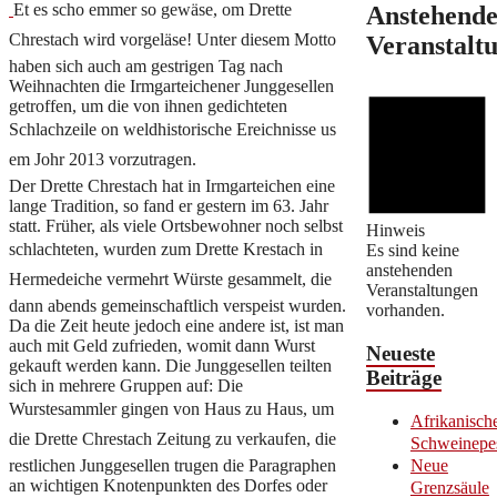
Et es scho emmer so gewäse, om Drette
Anstehend
Chrestach wird vorgeläse! Unter diesem Motto
Veranstalt
haben sich auch am gestrigen Tag nach
Weihnachten die Irmgarteichener Junggesellen
getroffen, um die von ihnen gedichteten
Schlachzeile on weldhistorische Ereichnisse us
em Johr 2013 vorzutragen.
Der Drette Chrestach hat in Irmgarteichen eine
lange Tradition, so fand er gestern im 63. Jahr
statt. Früher, als viele Ortsbewohner noch selbst
Hinweis
schlachteten, wurden zum Drette Krestach in
Es sind keine
anstehenden
Hermedeiche vermehrt Würste gesammelt, die
Veranstaltungen
dann abends gemeinschaftlich verspeist wurden.
vorhanden.
Da die Zeit heute jedoch eine andere ist, ist man
auch mit Geld zufrieden, womit dann Wurst
Neueste
gekauft werden kann. Die Junggesellen teilten
Beiträge
sich in mehrere Gruppen auf: Die
Wurstesammler gingen von Haus zu Haus, um
Afrikanisch
die Drette Chrestach Zeitung zu verkaufen, die
Schweinepe
restlichen Junggesellen trugen die Paragraphen
Neue
an wichtigen Knotenpunkten des Dorfes oder
Grenzsäule