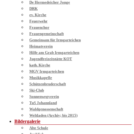
De Hermedeicher Jonge
DRK
ev. Kirche
Feuerwehr
Frauenchor
Frauengemeinschaft
Gemeinsam für Irmgarteichen
Heimatverein
Hilfe am Grab Irmgarteichen
Jugendfreizeitstätte KOT
kath. Kirche
MGV Irmgarteichen
Musikkapelle
Schützenbruderschaft
Ski-Club
Sonnenwegverein
TuS Johannland
Waldgenossenschaft
Weltladen (Archiv; bis 2015)
Bildergalerie
Alte Schule