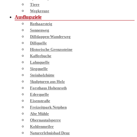
Tiere
Wegkreuze
Ausflugsziele
Rothaarsteig
Sonnenweg
Dilldappen-Wanderweg
Dillquelle
Historische Grenzssteine
Kaffeebuche
Lahnquelle
Siegquelle
Steinholzhütte
Skulpturen aus Holz
Forsthaus Hohenroth
Ederquelle
Eisenstraße
Freizeitpark Netphen
Alte Mühle
Obernautalsperre
Kohlenmeiler
Naturerlebnisbad Deuz