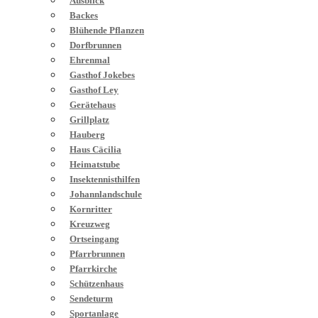
Ausblick
Backes
Blühende Pflanzen
Dorfbrunnen
Ehrenmal
Gasthof Jokebes
Gasthof Ley
Gerätehaus
Grillplatz
Hauberg
Haus Cäcilia
Heimatstube
Insektennisthilfen
Johannlandschule
Kornritter
Kreuzweg
Ortseingang
Pfarrbrunnen
Pfarrkirche
Schützenhaus
Sendeturm
Sportanlage