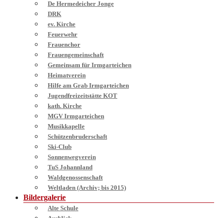
De Hermedeicher Jonge
DRK
ev. Kirche
Feuerwehr
Frauenchor
Frauengemeinschaft
Gemeinsam für Irmgarteichen
Heimatverein
Hilfe am Grab Irmgarteichen
Jugendfreizeitstätte KOT
kath. Kirche
MGV Irmgarteichen
Musikkapelle
Schützenbruderschaft
Ski-Club
Sonnenwegverein
TuS Johannland
Waldgenossenschaft
Weltladen (Archiv; bis 2015)
Bildergalerie
Alte Schule