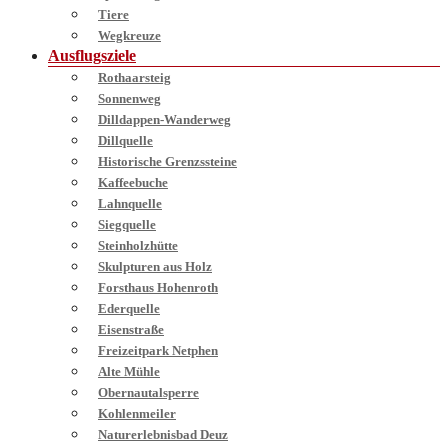
Tiere
Wegkreuze
Ausflugsziele
Rothaarsteig
Sonnenweg
Dilldappen-Wanderweg
Dillquelle
Historische Grenzssteine
Kaffeebuche
Lahnquelle
Siegquelle
Steinholzhütte
Skulpturen aus Holz
Forsthaus Hohenroth
Ederquelle
Eisenstraße
Freizeitpark Netphen
Alte Mühle
Obernautalsperre
Kohlenmeiler
Naturerlebnisbad Deuz