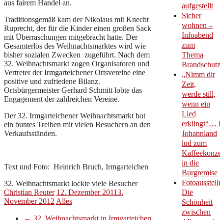
aus fairem Handel an.
aufgestellt
Sicher
Traditionsgemäß kam der Nikolaus mit Knecht
wohnen –
Ruprecht, der für die Kinder einen großen Sack
Infoabend
mit Überraschungen mitgebracht hatte. Der
zum
Gesamterlös des Weihnachtsmarktes wird wie
bisher sozialen Zwecken zugeführt. Nach dem
Thema
32. Weihnachtsmarkt zogen Organisatoren und
Brandschut
Vertreter der Irmgarteichener Ortsvereine eine
„Nimm dir
positive und zufriedene Bilanz.
Zeit,
Ortsbürgermeister Gerhard Schmitt lobte das
werde still,
Engagement der zahlreichen Vereine.
wenn ein
Lied
Der 32. Irmgarteichener Weihnachtsmarkt bot
erklingt“… 
ein buntes Treiben mit vielen Besuchern an den
Verkaufsständen.
Johannland
lud zum
Kaffeekonze
in die
Text und Foto: Heinrich Bruch, Irmgarteichen
Burgremise
Fotoausstell
32. Weihnachtsmarkt lockte viele Besucher
Christian Reuter
12. Dezember 2011
3.
Die
November 2012
Alles
Schönheit
zwischen
←
32. Weihnachtsmarkt in Irmgarteichen