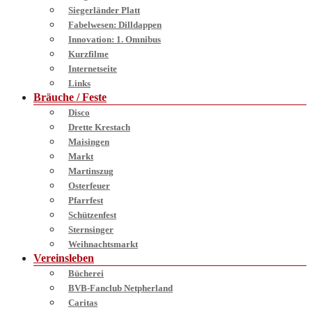
Siegerländer Platt
Fabelwesen: Dilldappen
Innovation: 1. Omnibus
Kurzfilme
Internetseite
Links
Bräuche / Feste
Disco
Drette Krestach
Maisingen
Markt
Martinszug
Osterfeuer
Pfarrfest
Schützenfest
Sternsinger
Weihnachtsmarkt
Vereinsleben
Bücherei
BVB-Fanclub Netpherland
Caritas