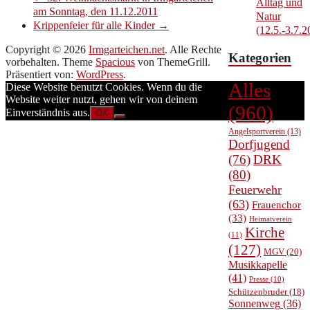
Alltag und
am Sonntag, den 11.12.2011
Natur
Krippenfeier für alle Kinder
→
(12.5.-3.7.2
Copyright © 2026
Irmgarteichen.net
. Alle Rechte
Kategorien
vorbehalten. Theme
Spacious
von ThemeGrill.
Präsentiert von:
WordPress
.
Alles
Diese Website benutzt Cookies. Wenn du die
Website weiter nutzt, gehen wir von deinem
(960)
Einverständnis aus.
OK
Angelsportverein
(13)
Dorfjugend
(76)
DRK
(80)
Feuerwehr
(63)
Frauenchor
(33)
Heimatverein
Kirche
(11)
(127)
MGV
(20)
Musikkapelle
(41)
Presse
(10)
Schützenbruder
(18)
Sonnenweg
(36)