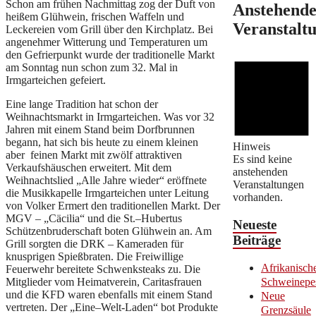
Schon am frühen Nachmittag zog der Duft von
Anstehend
heißem Glühwein, frischen Waffeln und
Veranstalt
Leckereien vom Grill über den Kirchplatz. Bei
angenehmer Witterung und Temperaturen um
den Gefrierpunkt wurde der traditionelle Markt
am Sonntag nun schon zum 32. Mal in
Irmgarteichen gefeiert.
Eine lange Tradition hat schon der
Weihnachtsmarkt in Irmgarteichen. Was vor 32
Jahren mit einem Stand beim Dorfbrunnen
begann, hat sich bis heute zu einem kleinen
Hinweis
aber feinen Markt mit zwölf attraktiven
Es sind keine
Verkaufshäuschen erweitert. Mit dem
anstehenden
Weihnachtslied „Alle Jahre wieder“ eröffnete
Veranstaltungen
die Musikkapelle Irmgarteichen unter Leitung
vorhanden.
von Volker Ermert den traditionellen Markt. Der
MGV – „Cäcilia“ und die St.–Hubertus
Neueste
Schützenbruderschaft boten Glühwein an. Am
Beiträge
Grill sorgten die DRK – Kameraden für
knusprigen Spießbraten. Die Freiwillige
Afrikanisch
Feuerwehr bereitete Schwenksteaks zu. Die
Mitglieder vom Heimatverein, Caritasfrauen
Schweinepe
und die KFD waren ebenfalls mit einem Stand
Neue
vertreten. Der „Eine–Welt-Laden“ bot Produkte
Grenzsäule