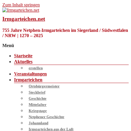
Zum Inhalt springen
Irmgarteichen.net
755 Jahre Netphen-Irmgarteichen im Siegerland / Südwestfalen
/ NRW | 1270 – 2025
Menü
Startseite
Aktuelles
erstellen
Veranstaltungen
Irmgarteichen
Ortsbürgermeister
Steckbrief
Geschichte
Mittelalter
Kriegstage
Netphener Geschichte
Johannland
Irmgarteichen aus der Luft