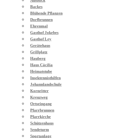
Ausblick
Backes
Blühende Pflanzen
Dorfbrunnen
Ehrenmal
Gasthof Jokebes
Gasthof Ley
Gerätehaus
Grillplatz
Hauberg
Haus Cäcilia
Heimatstube
Insektennisthilfen
Johannlandschule
Kornritter
Kreuzweg
Ortseingang
Pfarrbrunnen
Pfarrkirche
Schützenhaus
Sendeturm
Sportanlage