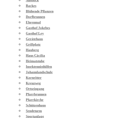
Ausblick
Backes
Blühende Pflanzen
Dorfbrunnen
Ehrenmal
Gasthof Jokebes
Gasthof Ley
Gerätehaus
Grillplatz
Hauberg
Haus Cäcilia
Heimatstube
Insektennisthilfen
Johannlandschule
Kornritter
Kreuzweg
Ortseingang
Pfarrbrunnen
Pfarrkirche
Schützenhaus
Sendeturm
Sportanlage