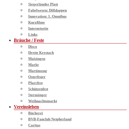
Siegerländer Platt
Fabelwesen: Dilldappen
Innovation: 1. Omnibus
Kurzfilme
Internetseite
Links
Bräuche / Feste
Disco
Drette Krestach
Maisingen
Markt
Martinszug
Osterfeuer
Pfarrfest
Schützenfest
Sternsinger
Weihnachtsmarkt
Vereinsleben
Bücherei
BVB-Fanclub Netpherland
Caritas