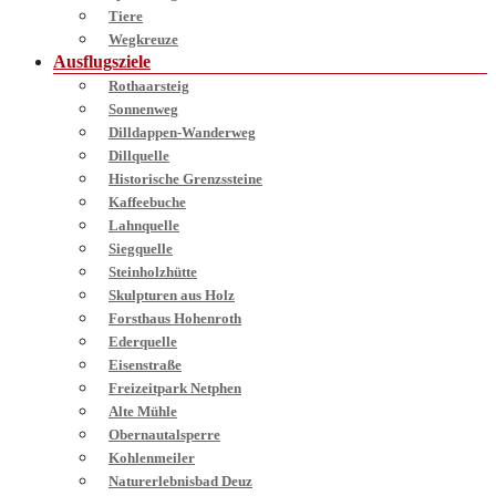
Tiere
Wegkreuze
Ausflugsziele
Rothaarsteig
Sonnenweg
Dilldappen-Wanderweg
Dillquelle
Historische Grenzssteine
Kaffeebuche
Lahnquelle
Siegquelle
Steinholzhütte
Skulpturen aus Holz
Forsthaus Hohenroth
Ederquelle
Eisenstraße
Freizeitpark Netphen
Alte Mühle
Obernautalsperre
Kohlenmeiler
Naturerlebnisbad Deuz