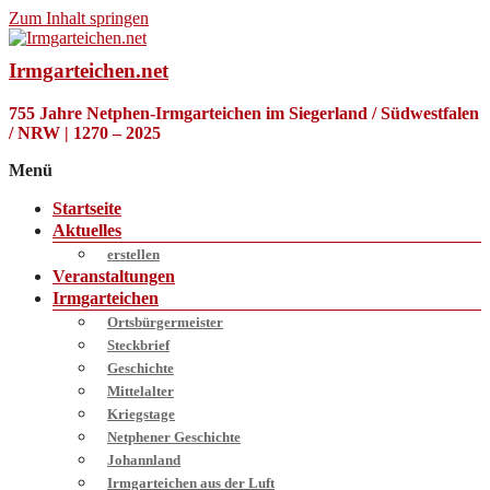
Zum Inhalt springen
Irmgarteichen.net
755 Jahre Netphen-Irmgarteichen im Siegerland / Südwestfalen
/ NRW | 1270 – 2025
Menü
Startseite
Aktuelles
erstellen
Veranstaltungen
Irmgarteichen
Ortsbürgermeister
Steckbrief
Geschichte
Mittelalter
Kriegstage
Netphener Geschichte
Johannland
Irmgarteichen aus der Luft