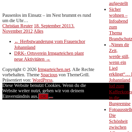
aufgestellt
Sicher
Pausenlos im Einsatz – im Nest brummt es rund
wohnen –
um die Uhr…
Infoabend
Christian Reuter
18. September 2011
3.
zum
November 2012
Alles
Thema
Brandschut
←
Herbstwanderung vom Frauenchor
„Nimm dir
Johannland
Zeit,
DRK- Ortsverein Irmgarteichen plant
werde still,
neue Aktivitäten
→
wenn ein
Lied
Copyright © 2026
Irmgarteichen.net
. Alle Rechte
erklingt“… 
vorbehalten. Theme
Spacious
von ThemeGrill.
Präsentiert von:
WordPress
.
Johannland
Diese Website benutzt Cookies. Wenn du die
lud zum
Website weiter nutzt, gehen wir von deinem
Kaffeekonze
Einverständnis aus.
OK
in die
Burgremise
Fotoausstell
Die
Schönheit
zwischen