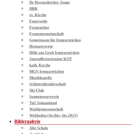
De Hermedeicher Jonge
DRK
ev. Kirche
Feuerwehr
Frauenchor
Frauengemeinschaft
Gemeinsam für Irmgarteichen
Heimatverein
Hilfe am Grab Irmgarteichen
Jugendfreizeitstätte KOT
kath. Kirche
MGV Irmgarteichen
Musikkapelle
Schützenbruderschaft
Ski-Club
Sonnenwegverein
TuS Johannland
Waldgenossenschaft
Weltladen (Archiv; bis 2015)
Bildergalerie
Alte Schule