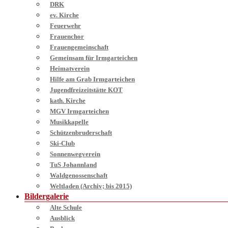
DRK
ev. Kirche
Feuerwehr
Frauenchor
Frauengemeinschaft
Gemeinsam für Irmgarteichen
Heimatverein
Hilfe am Grab Irmgarteichen
Jugendfreizeitstätte KOT
kath. Kirche
MGV Irmgarteichen
Musikkapelle
Schützenbruderschaft
Ski-Club
Sonnenwegverein
TuS Johannland
Waldgenossenschaft
Weltladen (Archiv; bis 2015)
Bildergalerie
Alte Schule
Ausblick