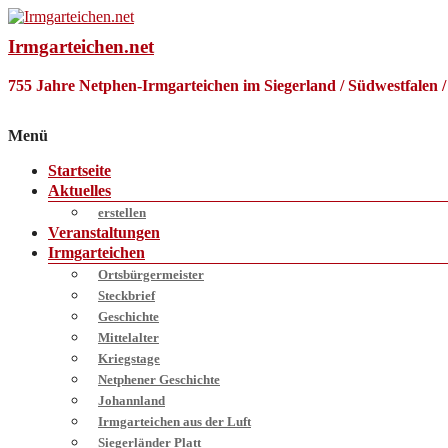
Zum
Inhalt
Irmgarteichen.net
springen
755 Jahre Netphen-Irmgarteichen im Siegerland / Südwestfalen 
Menü
Startseite
Aktuelles
erstellen
Veranstaltungen
Irmgarteichen
Ortsbürgermeister
Steckbrief
Geschichte
Mittelalter
Kriegstage
Netphener Geschichte
Johannland
Irmgarteichen aus der Luft
Siegerländer Platt