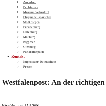
Aartalsee
Perfstausee
Museum Wilnsdorf
Flugmodellsportclub
Stadt Siegen
Freudenberg
Dillenburg
Marburg
Biggesee
Ginsburg
Panoramapark
Kontakt
Impressum/ Datenschutz
Presse
Westfalenpost: An der richtige
Westfalenpost, 15.8.2001