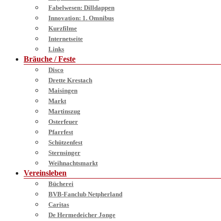
Fabelwesen: Dilldappen
Innovation: 1. Omnibus
Kurzfilme
Internetseite
Links
Bräuche / Feste
Disco
Drette Krestach
Maisingen
Markt
Martinszug
Osterfeuer
Pfarrfest
Schützenfest
Sternsinger
Weihnachtsmarkt
Vereinsleben
Bücherei
BVB-Fanclub Netpherland
Caritas
De Hermedeicher Jonge