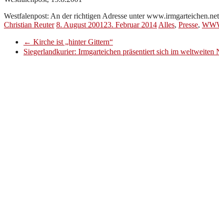
Westfalenpost: An der richtigen Adresse unter www.irmgarteichen.net
Christian Reuter
8. August 2001
23. Februar 2014
Alles
,
Presse
,
WW
←
Kirche ist „hinter Gittern“
Siegerlandkurier: Irmgarteichen präsentiert sich im weltweiten