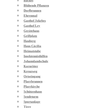
Backes
Blühende Pflanzen
Dorfbrunnen
Ehrenmal
Gasthof Jokebes
Gasthof Ley
Gerätehaus
Grillplatz
Hauberg
Haus Cäcilia
Heimatstube
Insektennisthilfen
Johannlandschule
Kornritter
Kreuzweg
Ortseingang
Pfarrbrunnen
Pfarrkirche
Schützenhaus
Sendeturm
Sportanlage
Tiere