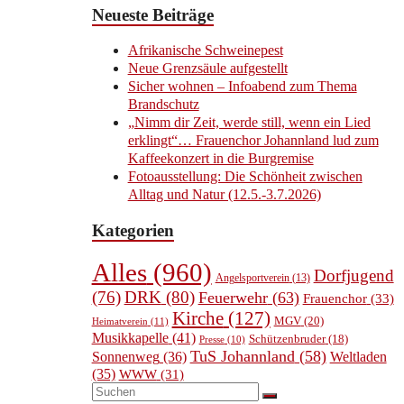
Neueste Beiträge
Afrikanische Schweinepest
Neue Grenzsäule aufgestellt
Sicher wohnen – Infoabend zum Thema
Brandschutz
„Nimm dir Zeit, werde still, wenn ein Lied
erklingt“… Frauenchor Johannland lud zum
Kaffeekonzert in die Burgremise
Fotoausstellung: Die Schönheit zwischen
Alltag und Natur (12.5.-3.7.2026)
Kategorien
Alles
(960)
Dorfjugend
Angelsportverein
(13)
(76)
DRK
(80)
Feuerwehr
(63)
Frauenchor
(33)
Kirche
(127)
MGV
(20)
Heimatverein
(11)
Musikkapelle
(41)
Schützenbruder
(18)
Presse
(10)
TuS Johannland
(58)
Sonnenweg
(36)
Weltladen
(35)
WWW
(31)