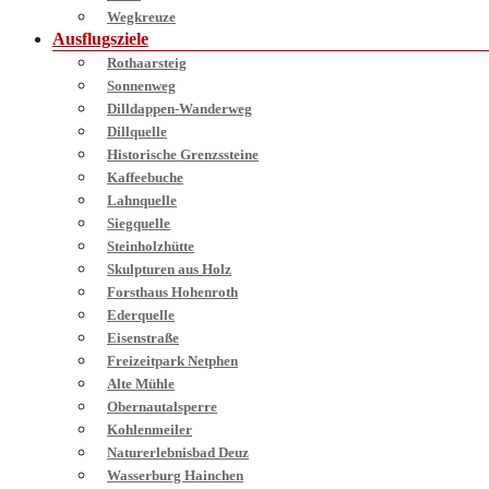
Wegkreuze
Ausflugsziele
Rothaarsteig
Sonnenweg
Dilldappen-Wanderweg
Dillquelle
Historische Grenzssteine
Kaffeebuche
Lahnquelle
Siegquelle
Steinholzhütte
Skulpturen aus Holz
Forsthaus Hohenroth
Ederquelle
Eisenstraße
Freizeitpark Netphen
Alte Mühle
Obernautalsperre
Kohlenmeiler
Naturerlebnisbad Deuz
Wasserburg Hainchen