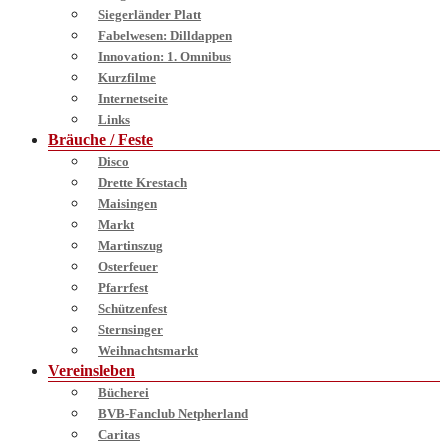
Siegerländer Platt
Fabelwesen: Dilldappen
Innovation: 1. Omnibus
Kurzfilme
Internetseite
Links
Bräuche / Feste
Disco
Drette Krestach
Maisingen
Markt
Martinszug
Osterfeuer
Pfarrfest
Schützenfest
Sternsinger
Weihnachtsmarkt
Vereinsleben
Bücherei
BVB-Fanclub Netpherland
Caritas