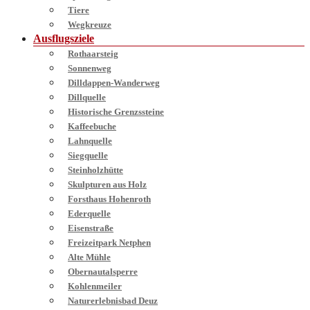
Tiere
Wegkreuze
Ausflugsziele
Rothaarsteig
Sonnenweg
Dilldappen-Wanderweg
Dillquelle
Historische Grenzssteine
Kaffeebuche
Lahnquelle
Siegquelle
Steinholzhütte
Skulpturen aus Holz
Forsthaus Hohenroth
Ederquelle
Eisenstraße
Freizeitpark Netphen
Alte Mühle
Obernautalsperre
Kohlenmeiler
Naturerlebnisbad Deuz