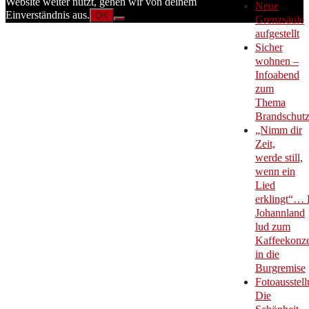
Website weiter nutzt, gehen wir von deinem
Neue
Einverständnis aus.
OK
Grenzsäule
aufgestellt
Sicher
wohnen –
Infoabend
zum
Thema
Brandschut
„Nimm dir
Zeit,
werde still,
wenn ein
Lied
erklingt“… 
Johannland
lud zum
Kaffeekonze
in die
Burgremise
Fotoausstell
Die