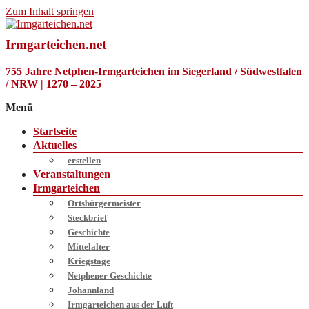
Zum Inhalt springen
Irmgarteichen.net
755 Jahre Netphen-Irmgarteichen im Siegerland / Südwestfalen
/ NRW | 1270 – 2025
Menü
Startseite
Aktuelles
erstellen
Veranstaltungen
Irmgarteichen
Ortsbürgermeister
Steckbrief
Geschichte
Mittelalter
Kriegstage
Netphener Geschichte
Johannland
Irmgarteichen aus der Luft