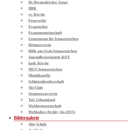
De Hermedeicher Jonge
DRK
ev. Kirche
Feuerwehr
Frauenchor
Frauengemeinschaft
Gemeinsam für Irmgarteichen
Heimatverein
Hilfe am Grab Irmgarteichen
Jugendfreizeitstätte KOT
kath. Kirche
MGV Irmgarteichen
Musikkapelle
Schützenbruderschaft
Ski-Club
Sonnenwegverein
TuS Johannland
Waldgenossenschaft
Weltladen (Archiv; bis 2015)
Bildergalerie
Alte Schule