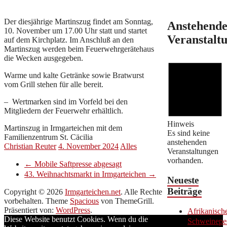
Der diesjährige Martinszug findet am Sonntag,
Anstehend
10. November um 17.00 Uhr statt und startet
Veranstalt
auf dem Kirchplatz. Im Anschluß an den
Martinszug werden beim Feuerwehrgerätehaus
die Wecken ausgegeben.
Warme und kalte Getränke sowie Bratwurst
vom Grill stehen für alle bereit.
– Wertmarken sind im Vorfeld bei den
Mitgliedern der Feuerwehr erhältlich.
Hinweis
Martinszug in Irmgarteichen mit dem
Es sind keine
Familienzentrum St. Cäcilia
anstehenden
Christian Reuter
4. November 2024
Alles
Veranstaltungen
vorhanden.
←
Mobile Saftpresse abgesagt
43. Weihnachtsmarkt in Irmgarteichen
→
Neueste
Beiträge
Copyright © 2026
Irmgarteichen.net
. Alle Rechte
vorbehalten. Theme
Spacious
von ThemeGrill.
Präsentiert von:
WordPress
.
Afrikanisch
Diese Website benutzt Cookies. Wenn du die
Schweinepe