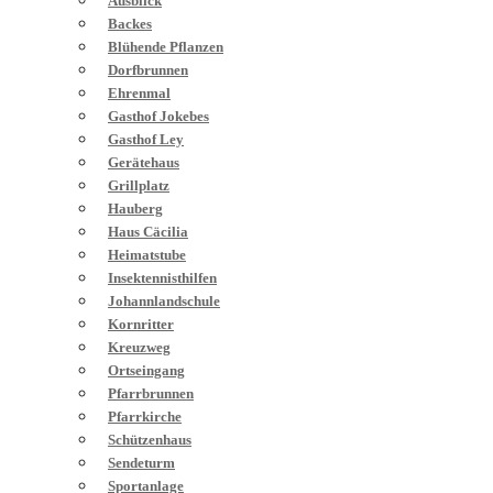
Ausblick
Backes
Blühende Pflanzen
Dorfbrunnen
Ehrenmal
Gasthof Jokebes
Gasthof Ley
Gerätehaus
Grillplatz
Hauberg
Haus Cäcilia
Heimatstube
Insektennisthilfen
Johannlandschule
Kornritter
Kreuzweg
Ortseingang
Pfarrbrunnen
Pfarrkirche
Schützenhaus
Sendeturm
Sportanlage