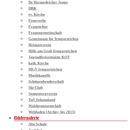
De Hermedeicher Jonge
DRK
ev. Kirche
Feuerwehr
Frauenchor
Frauengemeinschaft
Gemeinsam für Irmgarteichen
Heimatverein
Hilfe am Grab Irmgarteichen
Jugendfreizeitstätte KOT
kath. Kirche
MGV Irmgarteichen
Musikkapelle
Schützenbruderschaft
Ski-Club
Sonnenwegverein
TuS Johannland
Waldgenossenschaft
Weltladen (Archiv; bis 2015)
Bildergalerie
Alte Schule