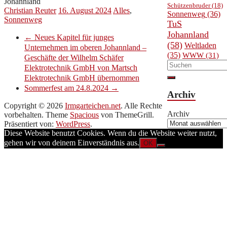
Johannland
Schützenbruder
(18)
Christian Reuter
16. August 2024
Alles
,
Sonnenweg
(36)
Sonnenweg
TuS
Johannland
←
Neues Kapitel für junges
(58)
Weltladen
Unternehmen im oberen Johannland –
(35)
WWW
(31)
Geschäfte der Wilhelm Schäfer
Elektrotechnik GmbH von Martsch
Elektrotechnik GmbH übernommen
Sommerfest am 24.8.2024
→
Archiv
Copyright © 2026
Irmgarteichen.net
. Alle Rechte
Archiv
vorbehalten. Theme
Spacious
von ThemeGrill.
Präsentiert von:
WordPress
.
Diese Website benutzt Cookies. Wenn du die Website weiter nutzt,
gehen wir von deinem Einverständnis aus.
OK