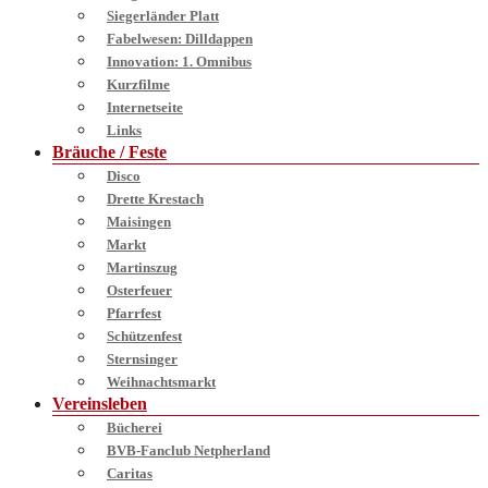
Siegerländer Platt
Fabelwesen: Dilldappen
Innovation: 1. Omnibus
Kurzfilme
Internetseite
Links
Bräuche / Feste
Disco
Drette Krestach
Maisingen
Markt
Martinszug
Osterfeuer
Pfarrfest
Schützenfest
Sternsinger
Weihnachtsmarkt
Vereinsleben
Bücherei
BVB-Fanclub Netpherland
Caritas