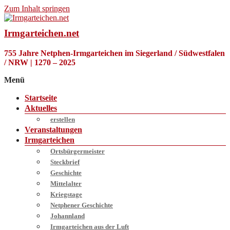
Zum Inhalt springen
Irmgarteichen.net
755 Jahre Netphen-Irmgarteichen im Siegerland / Südwestfalen
/ NRW | 1270 – 2025
Menü
Startseite
Aktuelles
erstellen
Veranstaltungen
Irmgarteichen
Ortsbürgermeister
Steckbrief
Geschichte
Mittelalter
Kriegstage
Netphener Geschichte
Johannland
Irmgarteichen aus der Luft