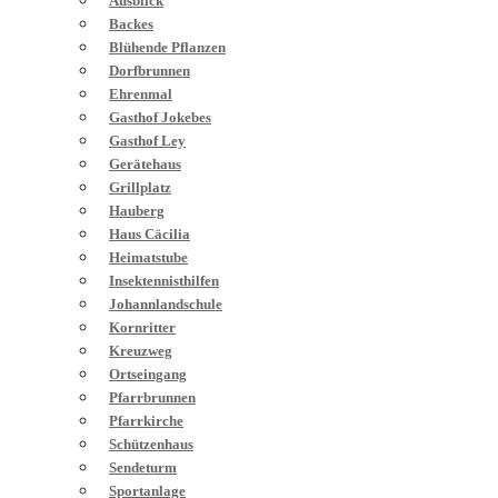
Ausblick
Backes
Blühende Pflanzen
Dorfbrunnen
Ehrenmal
Gasthof Jokebes
Gasthof Ley
Gerätehaus
Grillplatz
Hauberg
Haus Cäcilia
Heimatstube
Insektennisthilfen
Johannlandschule
Kornritter
Kreuzweg
Ortseingang
Pfarrbrunnen
Pfarrkirche
Schützenhaus
Sendeturm
Sportanlage