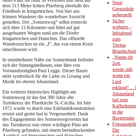
bietet Platz für rund 30 Personen und steht auf
Neue
dem 513 Meter hohen Pfarrberg oberhalb des
Grenzsäule
Friedhofs in Irmgarteichen. Von hier aus
aufgestellt
können Wanderer die wunderbare Aussicht
Sicher
genießen. Der „Sonnenweg“ selbst erstreckt
wohnen –
sich über 12 Kilometer und führt auf gut
ausgebauten Wegen rund um die Dörfer
Infoabend
Irmgarteichen und Hainchen. Das offizielle
zum
Wanderzeichen ist ein „I“, das von einem Kreis
Thema
umschlossen wird.
Brandschut
„Nimm dir
In unmittelbarer Nähe zur Sonnenbank befindet
Zeit,
sich der Stimmgabelbaum, eine Idee von
werde still,
Vorstandsmitglied Paul Legge. Dieser Baum
wenn ein
steht symbolisch für die Liebe zu Gesang und
Musik im oberen Johannland.
Lied
erklingt“… 
Ein weiteres historisches Highlight am
Johannland
Sonnenweg ist das fast 300 Jahre alte
lud zum
Turmkreuz der Pfarrkirche St.-Cäcilia. Im Jahr
Kaffeekonze
1972 wurde es durch eine Edelstahlkonstruktion
in die
ersetzt und geriet fast in Vergessenheit. Dank
Burgremise
des Engagements des Sonnenwegvereins hat
Fotoausstell
das Turmkreuz nun einen würdigen Platz am
Pfarrberg gefunden, mit einem beeindruckenden
Die
Ausblick auf Irmgarteichen und Hainchen.