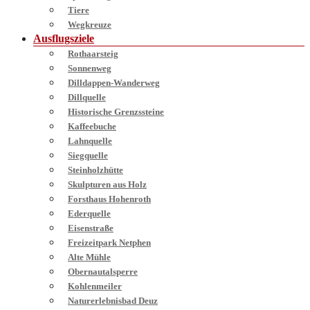
Tiere
Wegkreuze
Ausflugsziele
Rothaarsteig
Sonnenweg
Dilldappen-Wanderweg
Dillquelle
Historische Grenzssteine
Kaffeebuche
Lahnquelle
Siegquelle
Steinholzhütte
Skulpturen aus Holz
Forsthaus Hohenroth
Ederquelle
Eisenstraße
Freizeitpark Netphen
Alte Mühle
Obernautalsperre
Kohlenmeiler
Naturerlebnisbad Deuz