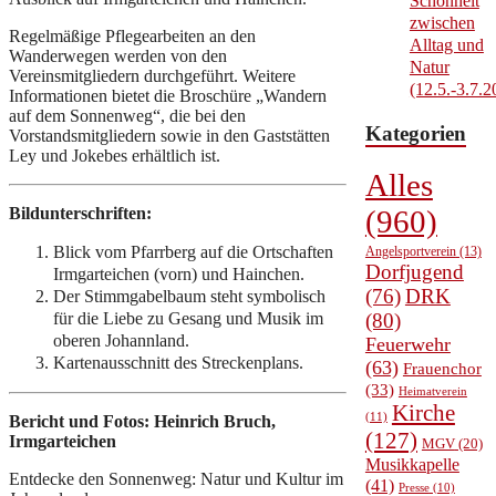
Schönheit
zwischen
Regelmäßige Pflegearbeiten an den
Alltag und
Wanderwegen werden von den
Natur
Vereinsmitgliedern durchgeführt. Weitere
(12.5.-3.7.2
Informationen bietet die Broschüre „Wandern
auf dem Sonnenweg“, die bei den
Kategorien
Vorstandsmitgliedern sowie in den Gaststätten
Ley und Jokebes erhältlich ist.
Alles
Bildunterschriften:
(960)
Blick vom Pfarrberg auf die Ortschaften
Angelsportverein
(13)
Dorfjugend
Irmgarteichen (vorn) und Hainchen.
(76)
DRK
Der Stimmgabelbaum steht symbolisch
für die Liebe zu Gesang und Musik im
(80)
oberen Johannland.
Feuerwehr
Kartenausschnitt des Streckenplans.
(63)
Frauenchor
(33)
Heimatverein
Kirche
(11)
Bericht und Fotos: Heinrich Bruch,
(127)
Irmgarteichen
MGV
(20)
Musikkapelle
Entdecke den Sonnenweg: Natur und Kultur im
(41)
Presse
(10)