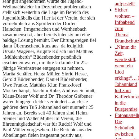
sehr gut angenommen wurde die Jugend-
aufgestellt
Weihnachtsfeier im Dezember, problematisch
Sicher
stellt sich weiterhin die Lage im Bereich des
wohnen –
Jugendfußballs dar. Hier ist der Verein, der sich
Infoabend
vornehmlich aus Sportlern der Dörfer
zum
Hainchen, Irmgarteichen und Werthenbach
zusammensetzt, aber bereits intensiv um eine
Thema
baldige Lösung bemüht. Der Ehrungsreigen fiel
Brandschut
dann Überraschend kurz aus, da lediglich
„Nimm dir
Ursula Wagener, Brigitte Kölsch und Matthias
Zeit,
„Mühlenberth“ Büdenbender persönlich
werde still,
erschienen waren, um ihre Urkunde für 25-
wenn ein
jährige Vereinstreue entgegen zu nehmen.
Lied
Marita Schäfer, Helga Müller, Sigrid Hesse,
erklingt“… 
Gerold Büdenbender, Daniel Büdenbender,
Johannland
Uwe Franke, Matthias Klur, Franz-Josef
Mockenhaupt, Joachim Rabe, Andreas Schmitt,
lud zum
Klaus-Dieter Wolf und Dr. Theodor Gräbener
Kaffeekonze
waren hingegen leider verhindert – auch sie
in die
gehören dem TuS Johannland seit nunmehr 25
Burgremise
Jahren an. Bereits seit 40 Jahren sind Heinz
Fotoausstell
Steiner und Walter Müller im Verein, die
Die
Ehrenmitgliedschaft war für Rudolf Wolf und
Schönheit
Paul Müller vorgesehen. Die Berichte aus den
zwischen
Abteilungen fielen insgesamt positiv aus,