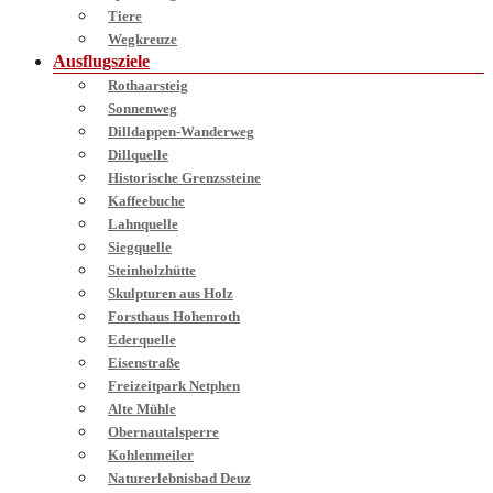
Tiere
Wegkreuze
Ausflugsziele
Rothaarsteig
Sonnenweg
Dilldappen-Wanderweg
Dillquelle
Historische Grenzssteine
Kaffeebuche
Lahnquelle
Siegquelle
Steinholzhütte
Skulpturen aus Holz
Forsthaus Hohenroth
Ederquelle
Eisenstraße
Freizeitpark Netphen
Alte Mühle
Obernautalsperre
Kohlenmeiler
Naturerlebnisbad Deuz