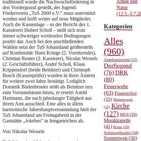
Alltag und
traditionell wurde die Nachwuchsförderung in
den Vordergrund gestellt, der Jugend-
Natur
Förderverein „TuS 2000 e.V.“ muss unterstützt
(12.5.-3.7.2
werden und hofft weiter auf neue Mitglieder.
Auch die Kassenlage – so der Bericht des 1.
Kategorien
Kassierers Hubert Scholl – stellt sich trotz
immer schwieriger werdenden Bedingungen
Alles
positiv dar. Auch bei den anschließenden
Wahlen setzt der TuS Johannland größtenteils
(960)
auf Kontinuität: Hans Kringe (2. Vorsitzender),
Christian Reuter (2. Kassierer), Nicolas Wessels
Angelsportverein
(13)
(2. Geschäftsführer), André Scholl, Klaus
Dorfjugend
Krippendorf (beide Beisitzer) und Christoph
(76)
DRK
Bosch (Kassenprüfer) wurden in ihren Ämtern
(80)
für weitere zwei Jahre bestätigt. Lediglich
Feuerwehr
Dominik Büdenbender stößt als Beisitzer neu
zum Vorstandsteam hinzu, er ersetzt Astrid
(63)
Frauenchor
Hartmann, die nach jahrelanger Tätigkeit aus
(33)
Heimatverein
ihrem Amt ausschied. Eine alles in allem
Kirche
(11)
harmonische Jahreshauptversammlung hielt der
(127)
MGV
(20)
TuS Johannland am Freitagabend in der
Musikkapelle
Gaststätte „Jokebes“ in Irmgarteichen ab.
(41)
Presse
(10)
Von Nikolas Wessels
Schützenbruder
(18)
Sonnenweg
(36)