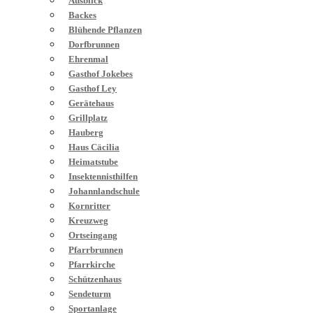
Ausblick
Backes
Blühende Pflanzen
Dorfbrunnen
Ehrenmal
Gasthof Jokebes
Gasthof Ley
Gerätehaus
Grillplatz
Hauberg
Haus Cäcilia
Heimatstube
Insektennisthilfen
Johannlandschule
Kornritter
Kreuzweg
Ortseingang
Pfarrbrunnen
Pfarrkirche
Schützenhaus
Sendeturm
Sportanlage