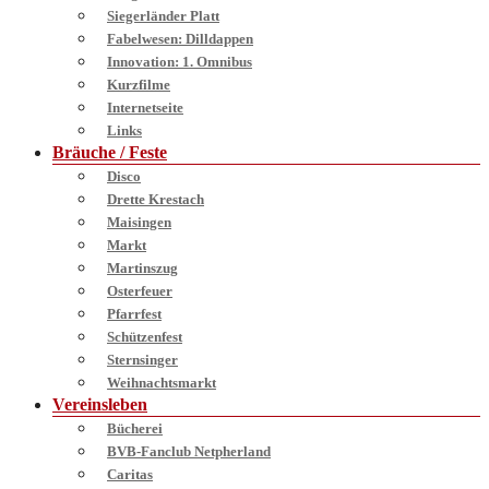
Siegerländer Platt
Fabelwesen: Dilldappen
Innovation: 1. Omnibus
Kurzfilme
Internetseite
Links
Bräuche / Feste
Disco
Drette Krestach
Maisingen
Markt
Martinszug
Osterfeuer
Pfarrfest
Schützenfest
Sternsinger
Weihnachtsmarkt
Vereinsleben
Bücherei
BVB-Fanclub Netpherland
Caritas