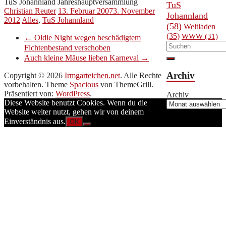
TuS Johannland Jahreshauptversammlung
TuS
Christian Reuter
13. Februar 2007
3. November
Johannland
2012
Alles
,
TuS Johannland
(58)
Weltladen
(35)
WWW
(31)
←
Oldie Night wegen beschädigtem
Fichtenbestand verschoben
Auch kleine Mäuse lieben Karneval
→
Archiv
Copyright © 2026
Irmgarteichen.net
. Alle Rechte
vorbehalten. Theme
Spacious
von ThemeGrill.
Präsentiert von:
WordPress
.
Archiv
Diese Website benutzt Cookies. Wenn du die
Website weiter nutzt, gehen wir von deinem
Einverständnis aus.
OK