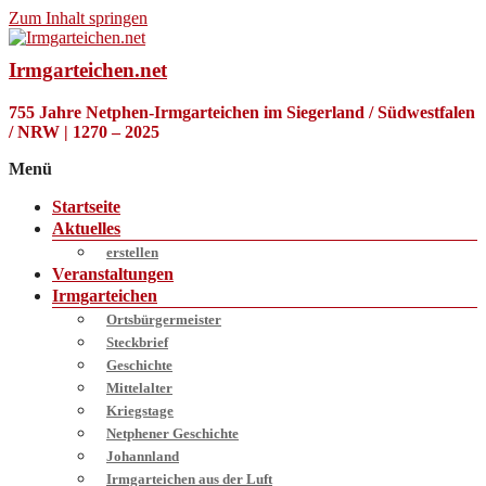
Zum Inhalt springen
Irmgarteichen.net
755 Jahre Netphen-Irmgarteichen im Siegerland / Südwestfalen
/ NRW | 1270 – 2025
Menü
Startseite
Aktuelles
erstellen
Veranstaltungen
Irmgarteichen
Ortsbürgermeister
Steckbrief
Geschichte
Mittelalter
Kriegstage
Netphener Geschichte
Johannland
Irmgarteichen aus der Luft