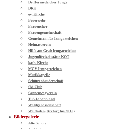
De Hermedeicher Jonge
DRK
ev. Kirche
Feuerwehr
Frauenchor
Frauengemeinschaft
Gemeinsam für Irmgarteichen
Heimatverein
Hilfe am Grab Irmgarteichen
Jugendfreizeitstätte KOT
kath. Kirche
MGV Irmgarteichen
Musikkapelle
Schützenbruderschaft
Ski-Club
Sonnenwegverein
TuS Johannland
Waldgenossenschaft
Weltladen (Archiv; bis 2015)
Bildergalerie
Alte Schule