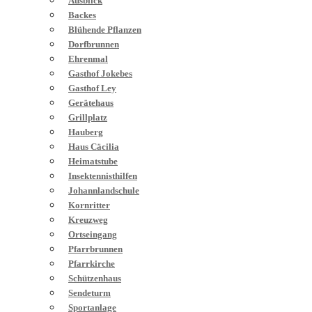
Ausblick
Backes
Blühende Pflanzen
Dorfbrunnen
Ehrenmal
Gasthof Jokebes
Gasthof Ley
Gerätehaus
Grillplatz
Hauberg
Haus Cäcilia
Heimatstube
Insektennisthilfen
Johannlandschule
Kornritter
Kreuzweg
Ortseingang
Pfarrbrunnen
Pfarrkirche
Schützenhaus
Sendeturm
Sportanlage