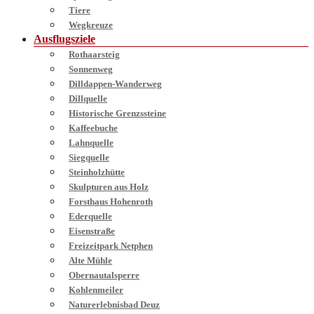
Tiere
Wegkreuze
Ausflugsziele
Rothaarsteig
Sonnenweg
Dilldappen-Wanderweg
Dillquelle
Historische Grenzssteine
Kaffeebuche
Lahnquelle
Siegquelle
Steinholzhütte
Skulpturen aus Holz
Forsthaus Hohenroth
Ederquelle
Eisenstraße
Freizeitpark Netphen
Alte Mühle
Obernautalsperre
Kohlenmeiler
Naturerlebnisbad Deuz