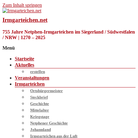
Zum Inhalt springen
Irmgarteichen.net
755 Jahre Netphen-Irmgarteichen im Siegerland / Südwestfalen
/ NRW | 1270 – 2025
Menü
Startseite
Aktuelles
erstellen
Veranstaltungen
Irmgarteichen
Ortsbürgermeister
Steckbrief
Geschichte
Mittelalter
Kriegstage
Netphener Geschichte
Johannland
Irmgarteichen aus der Luft