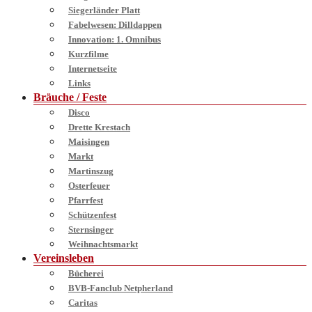
Siegerländer Platt
Fabelwesen: Dilldappen
Innovation: 1. Omnibus
Kurzfilme
Internetseite
Links
Bräuche / Feste
Disco
Drette Krestach
Maisingen
Markt
Martinszug
Osterfeuer
Pfarrfest
Schützenfest
Sternsinger
Weihnachtsmarkt
Vereinsleben
Bücherei
BVB-Fanclub Netpherland
Caritas