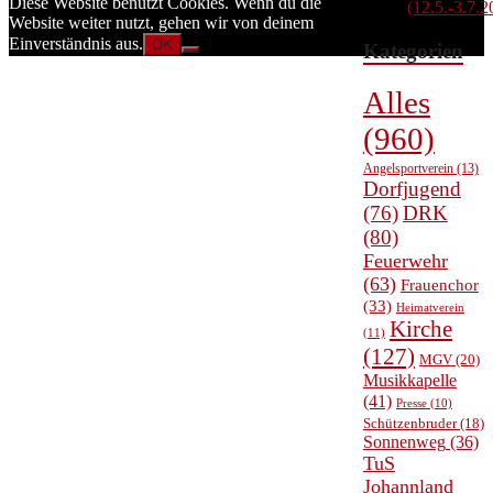
Diese Website benutzt Cookies. Wenn du die
(12.5.-3.7.2
Website weiter nutzt, gehen wir von deinem
Einverständnis aus.
OK
Kategorien
Alles
(960)
Angelsportverein
(13)
Dorfjugend
(76)
DRK
(80)
Feuerwehr
(63)
Frauenchor
(33)
Heimatverein
Kirche
(11)
(127)
MGV
(20)
Musikkapelle
(41)
Presse
(10)
Schützenbruder
(18)
Sonnenweg
(36)
TuS
Johannland