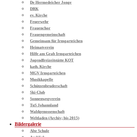
De Hermedeicher Jonge
DRK
ev. Kirche
Feuerwehr
Frauenchor
Frauengemeinschaft
Gemeinsam für Irmgarteichen
Heimatverein
Hilfe am Grab Irmgarteichen
Jugendfreizeitstätte KOT
kath. Kirche
MGV Irmgarteichen
Musikkapelle
Schützenbruderschaft
Ski-Club
Sonnenwegverein
TuS Johannland
Waldgenossenschaft
Weltladen (Archiv; bis 2015)
Bildergalerie
Alte Schule