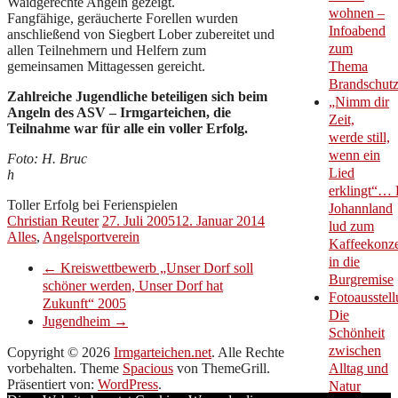
Waidgerechte Angeln gezeigt.
wohnen –
Fangfähige, geräucherte Forellen wurden
Infoabend
anschließend von Siegbert Lober zubereitet und
zum
allen Teilnehmern und Helfern zum
gemeinsamen Mittagessen gereicht.
Thema
Brandschut
Zahlreiche Jugendliche beteiligen sich beim
„Nimm dir
Angeln des ASV – Irmgarteichen, die
Zeit,
Teilnahme war für alle ein voller Erfolg.
werde still,
wenn ein
Foto: H. Bruc
Lied
h
erklingt“… 
Toller Erfolg bei Ferienspielen
Johannland
Christian Reuter
27. Juli 2005
12. Januar 2014
lud zum
Alles
,
Angelsportverein
Kaffeekonze
in die
←
Kreiswettbewerb „Unser Dorf soll
Burgremise
schöner werden, Unser Dorf hat
Fotoausstell
Zukunft“ 2005
Die
Jugendheim
→
Schönheit
zwischen
Copyright © 2026
Irmgarteichen.net
. Alle Rechte
vorbehalten. Theme
Spacious
von ThemeGrill.
Alltag und
Präsentiert von:
WordPress
.
Natur