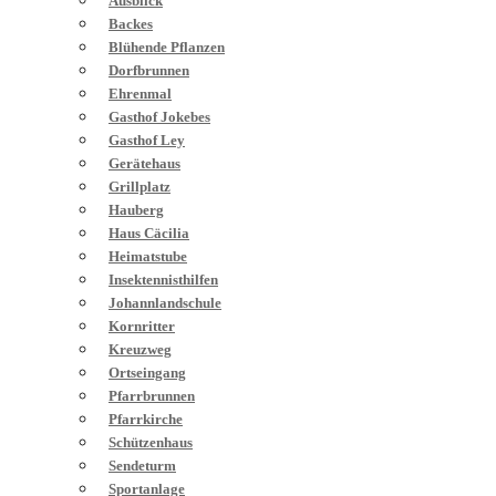
Ausblick
Backes
Blühende Pflanzen
Dorfbrunnen
Ehrenmal
Gasthof Jokebes
Gasthof Ley
Gerätehaus
Grillplatz
Hauberg
Haus Cäcilia
Heimatstube
Insektennisthilfen
Johannlandschule
Kornritter
Kreuzweg
Ortseingang
Pfarrbrunnen
Pfarrkirche
Schützenhaus
Sendeturm
Sportanlage