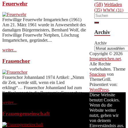
Feuerwehr
(58)
Weltladen
(35)
WWW
(31)
Freiwillige Feuerwehr Irmgarteichen (1961)
Am 21. März 1961 wurde in Anwesenheit des
damaligen Bürgermeisters, Bernhard Wolf, die
Archiv
Freiwillige Feuerwehr Netphen, Löschzug
Irmgarteichen, gegründet....
Archiv
weiter...
Copyright © 2026
Irmgarteichen.net
.
Frauenchor
Alle Rechte
vorbehalten. Theme
Spacious
von
Frauenchor Johannland 1974 Artikel: „Nimm
ThemeGrill.
dir Zeit, werde still, wenn ein Lied
Präsentiert von:
erklingt“… Frauenchor Johannland lud zum
WordPress
.
Kaffeekonzert in die BurgremiseFrauenchor...
Diese Website
benutzt Cookies.
weiter...
Wenn du die
Website weiter
Frauengemeinschaft
nutzt, gehen wir
von deinem
Einverständnis aus.