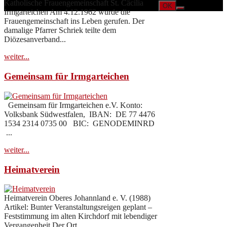
Katholische Frauengemeinschaft St. Cäcilia
OK
Irmgarteichen Am 4.12.1962 wurde die
Frauengemeinschaft ins Leben gerufen. Der
damalige Pfarrer Schriek teilte dem
Diözesanverband...
weiter...
Gemeinsam für Irmgarteichen
Gemeinsam für Irmgarteichen e.V. Konto:
Volksbank Südwestfalen, IBAN: DE 77 4476
1534 2314 0735 00 BIC: GENODEMINRD
...
weiter...
Heimatverein
Heimatverein Oberes Johannland e. V. (1988)
Artikel: Bunter Veranstaltungsreigen geplant –
Feststimmung im alten Kirchdorf mit lebendiger
Vergangenheit Der Ort...