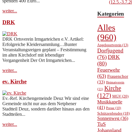
spenden 400 Euro...
(12.5.-3.7.2
weiter...
Kategorien
DRK
Alles
(960)
DRK Ortsverein Irmgarteichen e.V. Artikel:
Erfolgreiche Kleidersammlung…Bunter
Angelsportverein
(13)
Veranstaltungsreigen geplant – Feststimmung
Dorfjugend
im alten Kirchdorf mit lebendiger
(76)
DRK
Vergangenheit Der Ort Irmgarteichen...
(80)
Feuerwehr
weiter...
(63)
Frauenchor
ev. Kirche
(33)
Heimatverein
Kirche
(11)
(127)
MGV
(20)
Ev.-Ref. Kirchengemeinde Deuz Wir sind eine
Musikkapelle
Gemeinde nicht nur aus dem Netphener
(41)
Presse
(10)
Stadtteil Deuz, sondern darüber hinaus aus den
Schützenbruder
(18)
Stadtteilen...
Sonnenweg
(36)
TuS
weiter...
Johannland