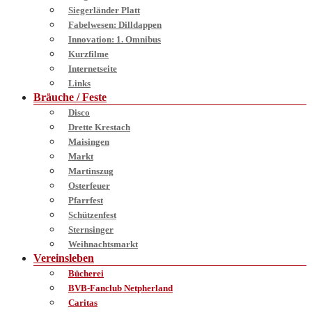
Siegerländer Platt
Fabelwesen: Dilldappen
Innovation: 1. Omnibus
Kurzfilme
Internetseite
Links
Bräuche / Feste
Disco
Drette Krestach
Maisingen
Markt
Martinszug
Osterfeuer
Pfarrfest
Schützenfest
Sternsinger
Weihnachtsmarkt
Vereinsleben
Bücherei
BVB-Fanclub Netpherland
Caritas