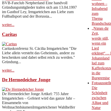
BVB-Fanclub Netpherland Eine handvoll
wohnen –
Gründungsmitglieder trafen sich am 13.04.1997
Infoabend
im Gasthof Ley, Irmgarteichen aus Liebe zum
zum
Fußballsport und der Borussia...
Thema
Brandschut
weiter...
„Nimm dir
Zeit,
Caritas
werde still,
wenn ein
Lied
Caritaskonferenz St. Cäcilia Irmgarteichen "Die
Liebe allein versteht das Geheimnis, andere zu
erklingt“… 
beschenken und dabei selbst reich zu werden."
Johannland
Gründung...
lud zum
Kaffeekonze
weiter...
in die
Burgremise
De Hermedeicher Jonge
Fotoausstell
Die
Schönheit
De Hermedeicher Jonge Artikel: 755 Jahre
zwischen
Irmgarteichen – Gefeiert wird das ganze Jahr –
Einsammeln von
Alltag und
WeihnachtsbäumenIrmgarteichener Wahlhelfer
Natur