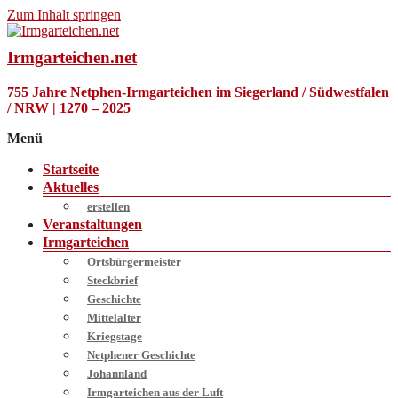
Zum Inhalt springen
Irmgarteichen.net
755 Jahre Netphen-Irmgarteichen im Siegerland / Südwestfalen
/ NRW | 1270 – 2025
Menü
Startseite
Aktuelles
erstellen
Veranstaltungen
Irmgarteichen
Ortsbürgermeister
Steckbrief
Geschichte
Mittelalter
Kriegstage
Netphener Geschichte
Johannland
Irmgarteichen aus der Luft