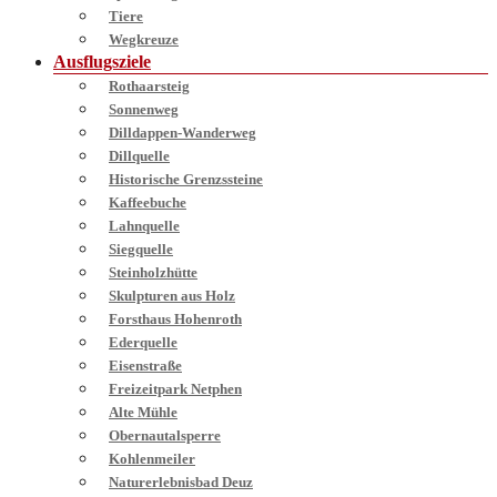
Tiere
Wegkreuze
Ausflugsziele
Rothaarsteig
Sonnenweg
Dilldappen-Wanderweg
Dillquelle
Historische Grenzssteine
Kaffeebuche
Lahnquelle
Siegquelle
Steinholzhütte
Skulpturen aus Holz
Forsthaus Hohenroth
Ederquelle
Eisenstraße
Freizeitpark Netphen
Alte Mühle
Obernautalsperre
Kohlenmeiler
Naturerlebnisbad Deuz