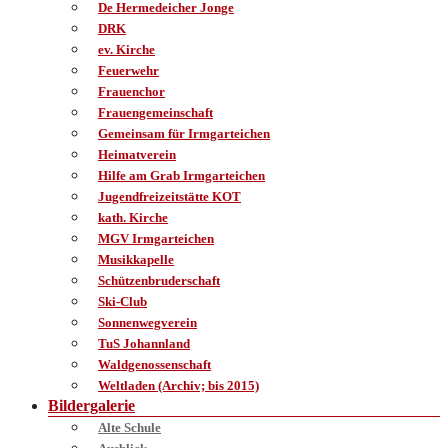
De Hermedeicher Jonge
DRK
ev. Kirche
Feuerwehr
Frauenchor
Frauengemeinschaft
Gemeinsam für Irmgarteichen
Heimatverein
Hilfe am Grab Irmgarteichen
Jugendfreizeitstätte KOT
kath. Kirche
MGV Irmgarteichen
Musikkapelle
Schützenbruderschaft
Ski-Club
Sonnenwegverein
TuS Johannland
Waldgenossenschaft
Weltladen (Archiv; bis 2015)
Bildergalerie
Alte Schule