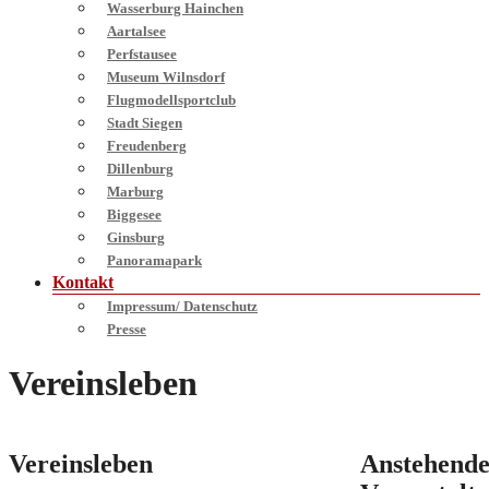
Wasserburg Hainchen
Aartalsee
Perfstausee
Museum Wilnsdorf
Flugmodellsportclub
Stadt Siegen
Freudenberg
Dillenburg
Marburg
Biggesee
Ginsburg
Panoramapark
Kontakt
Impressum/ Datenschutz
Presse
Vereinsleben
Vereinsleben
Anstehend